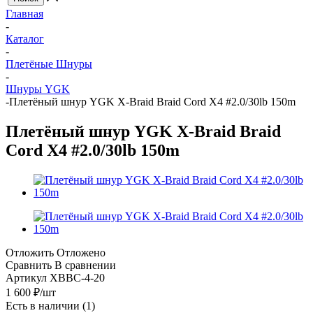
Главная
-
Каталог
-
Плетёные Шнуры
-
Шнуры YGK
-
Плетёный шнур YGK X-Braid Braid Cord X4 #2.0/30lb 150m
Плетёный шнур YGK X-Braid Braid
Cord X4 #2.0/30lb 150m
Отложить
Отложено
Сравнить
В сравнении
Артикул
XBBC-4-20
1 600
₽
/шт
Есть в наличии
(1)