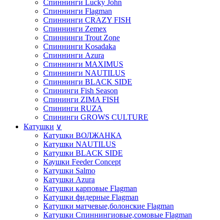
Спиннинги Lucky John
Спиннинги Flagman
Спиннинги CRAZY FISH
Спиннинги Zemex
Спиннинги Trout Zone
Спиннинги Kosadaka
Спиннинги Azura
Спиннинги MAXIMUS
Спиннинги NAUTILUS
Спиннинги BLACK SIDE
Спининги Fish Season
Спининги ZIMA FISH
Спининги RUZA
Спининги GROWS CULTURE
Катушки
∨
Катушки ВОЛЖАНКА
Катушки NAUTILUS
Катушки BLACK SIDE
Каушки Feeder Concept
Катушки Salmo
Катушки Azura
Катушки карповые Flagman
Катушки фидерные Flagman
Катушки матчевые,болонские Flagman
Катушки Спиннингиовые,сомовые Flagman