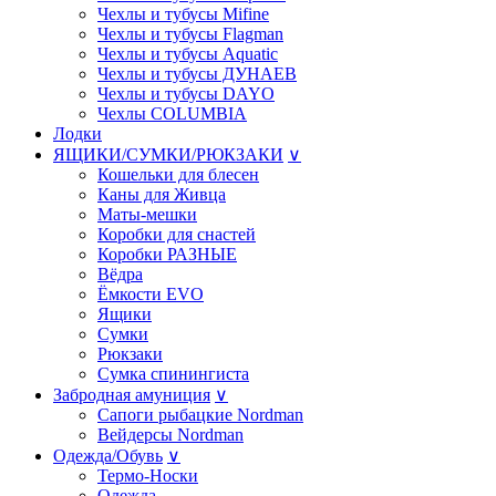
Чехлы и тубусы Mifine
Чехлы и тубусы Flagman
Чехлы и тубусы Aquatic
Чехлы и тубусы ДУНАЕВ
Чехлы и тубусы DAYO
Чехлы COLUMBIA
Лодки
ЯЩИКИ/СУМКИ/РЮКЗАКИ
∨
Кошельки для блесен
Каны для Живца
Маты-мешки
Коробки для снастей
Коробки РАЗНЫE
Вёдра
Ёмкости EVO
Ящики
Сумки
Рюкзаки
Сумка спинингиста
Забродная амуниция
∨
Сапоги рыбацкие Nordman
Вейдерсы Nordman
Одежда/Обувь
∨
Термо-Носки
Одежда