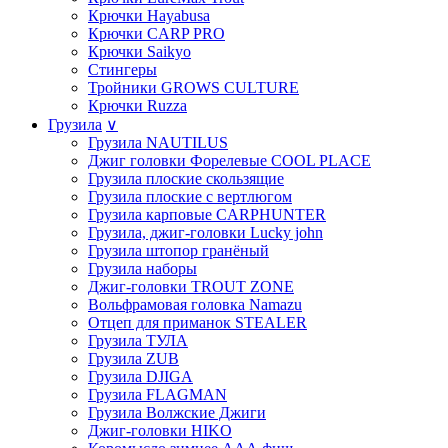
Крючки Hayabusa
Крючки CARP PRO
Крючки Saikyo
Стингеры
Тройники GROWS CULTURE
Крючки Ruzza
Грузила
∨
Грузила NAUTILUS
Джиг головки Форелевые COOL PLACE
Грузила плоские скользящие
Грузила плоские с вертлюгом
Грузила карповые CARPHUNTER
Грузила, джиг-головки Lucky john
Грузила штопор гранёный
Грузила наборы
Джиг-головки TROUT ZONE
Вольфрамовая головка Namazu
Отцеп для приманок STEALER
Грузила ТУЛА
Грузила ZUB
Грузила DJIGA
Грузила FLAGMAN
Грузила Волжские Джиги
Джиг-головки HIKO