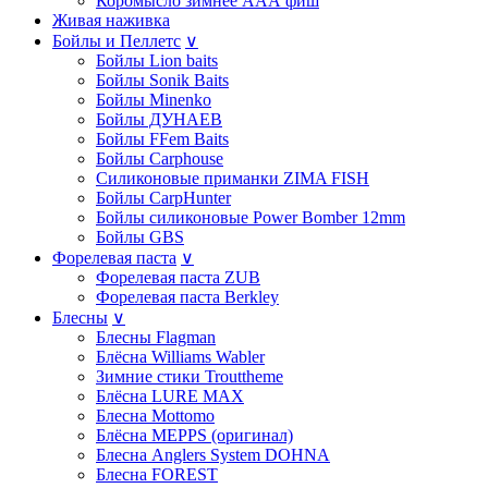
Коромысло зимнее ААА фиш
Живая наживка
Бойлы и Пеллетс
∨
Бойлы Lion baits
Бойлы Sonik Baits
Бойлы Minenko
Бойлы ДУНАЕВ
Бойлы FFem Baits
Бойлы Carphouse
Силиконовые приманки ZIMA FISH
Бойлы CarpHunter
Бойлы силиконовые Power Bomber 12mm
Бойлы GBS
Форелевая паста
∨
Форелевая паста ZUB
Форелевая паста Berkley
Блесны
∨
Блесны Flagman
Блёсна Williams Wabler
Зимние стики Trouttheme
Блёсна LURE MAX
Блесна Mottomo
Блёсна MEPPS (оригинал)
Блесна Anglers System DOHNA
Блесна FOREST