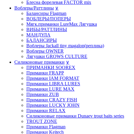
Блесна форелевая FACTOR mix
Воблеры/Раттлины
∨
Балансиры Flagman
ВОБЛЕРЫ/ПОПЕРЫ
Мягк.приманки LureMax Лягушка
ВИБЫ/РАТТЛИНЫ
МАНДУЛА
БАЛАНСИРЫ
Воблеры Jackall tiny magalon(реплика)
Воблеры OWNER
Лягушки GROWS CULTURE
Силиконовые приманки
∨
ПРИМАНКИ SOOREX
Приманки FRAPP
Приманки IAM FORMAT
Приманки LIBRA LURES
Приманки LURE MAX
Приманки ZUB
Приманки CRAZY FISH
Приманки LUCKY JOHN
Приманки RELAX
Силиконовые приманки Dunaev trout baits series
TROUT ZONE
Приманки Flagman
Приманки Keitech