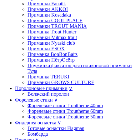
Приманки Fanatik
Приманки AKKOI
Приманки Kosadaka
Приманки COOL PLACE
Приманки TROUT MANIA
Приманка Trout Hunter
Приманки Milmax trout
Приманки Nyaski.club
Приманки ESOX
Приманка BonBonBaits
Приманки ПётрОсётр
Пружинка фиксатор для силиконовой приманки
Тула
Приманка TERUKI
Приманки GROWS CULTURE
Поролоновые приманки
∨
Волжский поролон
Форелевые стики
∨
Форелевые стики Trouttheme 40mm
Форелевые стики Trouttheme 60mm
Форелевые стики Trouttheme 50mm
Фидернеа оснастка
∨
Готовые оснастки Flagman
Бомбарда
Поводки
∨