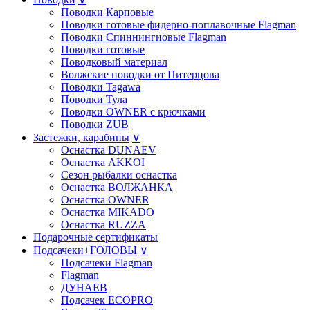
Поводки Карповые
Поводки готовые фидерно-поплавочные Flagman
Поводки Спиннингиовые Flagman
Поводки готовые
Поводковый материал
Волжские поводки от Питерцова
Поводки Tagawa
Поводки Тула
Поводки OWNER с крючками
Поводки ZUB
Застежки, карабины
∨
Оснастка DUNAEV
Оснастка AKKOI
Сезон рыбалки оснастка
Оснастка ВОЛЖАНКА
Оснастка OWNER
Оснастка MIKADO
Оснастка RUZZA
Подарочные сертификаты
Подсачеки+ГОЛОВЫ
∨
Подсачеки Flagman
Flagman
ДУНАЕВ
Подсачек ECOPRO