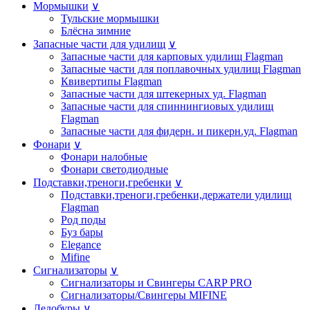
Мормышки
∨
Тульские мормышки
Блёсна зимние
Запасные части для удилищ
∨
Запасные части для карповых удилищ Flagman
Запасные части для поплавочных удилищ Flagman
Квивертипы Flagman
Запасные части для штекерных уд. Flagman
Запасные части для спиннингиовых удилищ
Flagman
Запасные части для фидерн. и пикерн.уд. Flagman
Фонари
∨
Фонари налобные
Фонари светодиодные
Подставки,треноги,гребенки
∨
Подставки,треноги,гребенки,держатели удилищ
Flagman
Род поды
Буз бары
Elegance
Mifine
Сигнализаторы
∨
Сигнализаторы и Свингеры CARP PRO
Сигнализаторы/Свингеры MIFINE
Ледобуры
∨