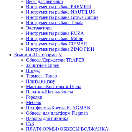
Весы для рыбалки
Инструменты рыбака PREMIER
Инструменты рыбака NAUTILUS
Инструменты рыбака Grows Culture
Инструменты рыбака Tunala
Экстракторы
Инструменты рыбака RUZA
Инструменты рыбака Mifine
Инструменты рыбак CIEMAR
Инструменты рыбака ZIMO FISH
Кемпинг-Платформы
∨
Обвесы/Держатели TRAPER
Защитные спреи
Посуда
Термосы Тонар
Плиты на газу
Мангалы-Коптильни-Щепа
Палатки-Шатры-Зонты
Горелки
Мебель
Платформы-Кресла FLAGMAN
Обвесы для платформ Flagman
Наборы для пикника
ГАЗ
ПЛАТФОРМЫ+ОБВЕСЫ ВОЛЖАНКА