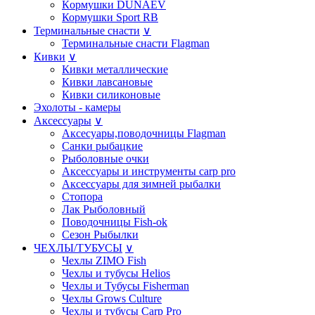
Кoрмушки DUNAEV
Кормушки Sport RB
Терминальные снасти
∨
Терминальные снасти Flagman
Кивки
∨
Кивки металлические
Кивки лавсановые
Кивки силиконовые
Эхолоты - камеры
Аксессуары
∨
Аксесуары,поводочницы Flagman
Санки рыбацкие
Рыболовные очки
Аксессуары и инструменты carp pro
Аксессуары для зимней рыбалки
Стопора
Лак Рыболовный
Поводочницы Fish-ok
Сезон Рыбылки
ЧЕХЛЫ/ТУБУСЫ
∨
Чехлы ZIMO Fish
Чехлы и тубусы Helios
Чехлы и Тубусы Fisherman
Чехлы Grows Culture
Чехлы и тубусы Carp Pro