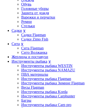
Обувь
Головные уборы
Защита от дождя
Варежки и перчатки
Ремни
Стельки
Садки
∨
Садки Flagman
Садки Zimo Fish
Сита
∨
Сита Flagman
Сито Волжанка
Жерлицы и поставухи
Инструменты рыбака
∨
Инструменты рыбака WESTIN
Инструменты рыбака NAMAZU
ПВА материалы
Инструменты рыбака Flagman
Инструменты рыбака Зимние Flagman
Весы Flagman
Инструменты рыбака Korda
Инструменты рыбака Carphunter
Багры
Инструменты рыбака Carp pro