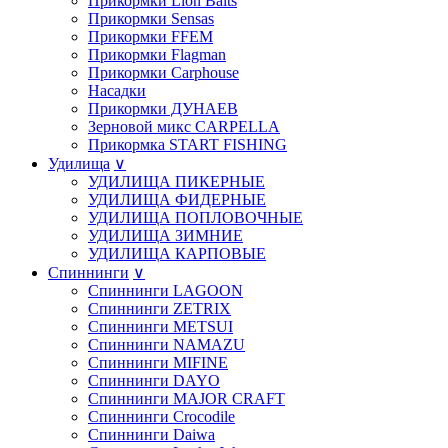
Прикормки Lion Baits
Прикормки Sensas
Прикормки FFEM
Прикормки Flagman
Прикормки Carphouse
Насадки
Прикормки ДУНАЕВ
Зерновой микс CARPELLA
Прикормка START FISHING
Удилища
∨
УДИЛИЩА ПИКЕРНЫЕ
УДИЛИЩА ФИДЕРНЫЕ
УДИЛИЩА ПОПЛОВОЧНЫЕ
УДИЛИЩА ЗИМНИЕ
УДИЛИЩА КАРПОВЫЕ
Спиннинги
∨
Спиннинги LAGOON
Спиннинги ZETRIX
Спиннинги METSUI
Спиннинги NAMAZU
Спиннинги MIFINE
Спиннинги DAYO
Спиннинги MAJOR CRAFT
Спиннинги Crocodile
Спиннинги Daiwa