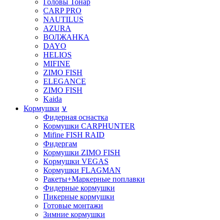
Головы Тонар
CARP PRO
NAUTILUS
AZURA
ВОЛЖАНКА
DAYO
HELIOS
MIFINE
ZIMO FISH
ELEGANCE
ZIMO FISH
Kaida
Кормушки
∨
Фидерная оснастка
Кормушки CARPHUNTER
Mifine FISH RAID
Фидергам
Кормушки ZIMO FISH
Кoрмушки VEGAS
Кормушки FLAGMAN
Ракеты+Маркерные поплавки
Фидерные кормушки
Пикерные кормушки
Готовые монтажи
Зимние кормушки