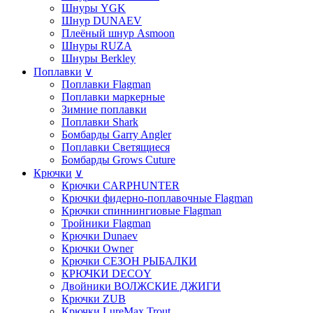
Шнуры YGK
Шнур DUNAEV
Плеёный шнур Asmoon
Шнуры RUZA
Шнуры Berkley
Поплавки
∨
Поплавки Flagman
Поплавки маркерные
Зимние поплавки
Поплавки Shark
Бомбарды Garry Angler
Поплавки Светящиеся
Бомбарды Grows Cuture
Крючки
∨
Крючки CARPHUNTER
Крючки фидерно-поплавочные Flagman
Крючки cпиннингиовые Flagman
Тройники Flagman
Крючки Dunaev
Крючки Owner
Крючки СЕЗОН РЫБАЛКИ
КРЮЧКИ DECOY
Двойники ВОЛЖСКИЕ ДЖИГИ
Крючки ZUB
Крючки LureMax Trout