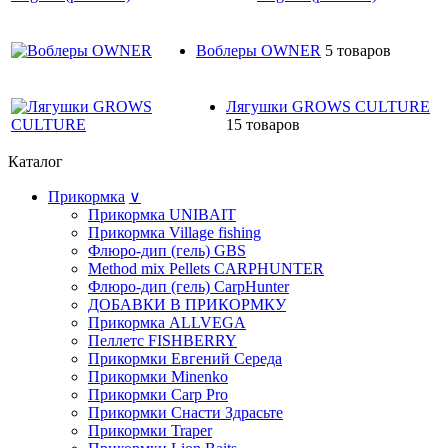
Воблеры OWNER
5 товаров
Лягушки GROWS CULTURE
15 товаров
Каталог
Прикормка
∨
Прикормка UNIBAIT
Прикормка Village fishing
Флюро-дип (гель) GBS
Method mix Pellets CARPHUNTER
Флюро-дип (гель) CarpHunter
ДОБАВКИ В ПРИКОРМКУ
Прикормка ALLVEGA
Пеллетс FISHBERRY
Прикормки Евгений Середа
Прикормки Minenko
Прикормки Carp Pro
Прикормки Снасти Здрасьте
Прикормки Traper