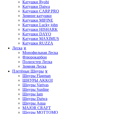
Катушки Ryobi
Катушки Daiwa
Катушки СARP PRO
Зимние катушки
Катушки MIFINE
Катушки Lucky john
Катушки HISHARK
Катушки DAYO
Катушки MAXIMUS
Катушки RUZZA
Леска
∨
Монофильная Леска
Флюрокарбон
Полиэстер Леска
Зимняя Леска
Плетёные Шнуры
∨
Шнуры Flagman
ШНУРЫ AKKOI
Шнуры Varivas
Шнуры Sunline
Шнуры Iam
Шнуры Daiwa
Шнуры Aqua
MAJOR CRAFT
Шнуры MOTTOMO