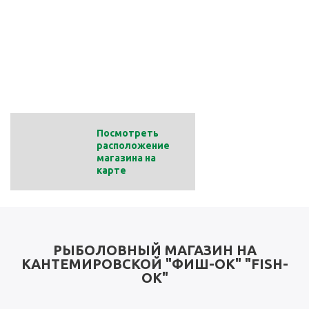
г. Москва
Адрес:
Пролетарский пр-т, 19к1, 2 этаж
Телефон
+7 (915) 223-30-22
Посмотреть
расположение
магазина на
карте
РЫБОЛОВНЫЙ МАГАЗИН НА
КАНТЕМИРОВСКОЙ "ФИШ-OK" "FISH-
OK"