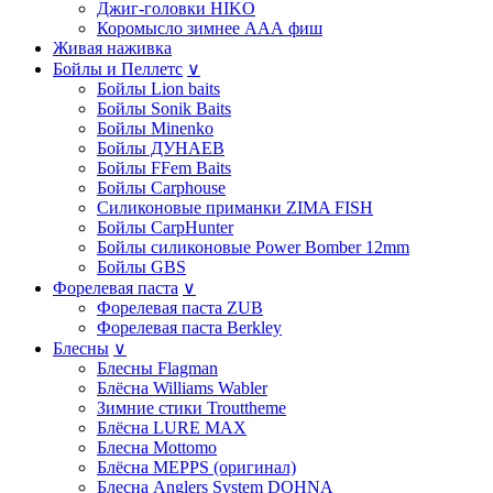
Джиг-головки HIKO
Коромысло зимнее ААА фиш
Живая наживка
Бойлы и Пеллетс
∨
Бойлы Lion baits
Бойлы Sonik Baits
Бойлы Minenko
Бойлы ДУНАЕВ
Бойлы FFem Baits
Бойлы Carphouse
Силиконовые приманки ZIMA FISH
Бойлы CarpHunter
Бойлы силиконовые Power Bomber 12mm
Бойлы GBS
Форелевая паста
∨
Форелевая паста ZUB
Форелевая паста Berkley
Блесны
∨
Блесны Flagman
Блёсна Williams Wabler
Зимние стики Trouttheme
Блёсна LURE MAX
Блесна Mottomo
Блёсна MEPPS (оригинал)
Блесна Anglers System DOHNA