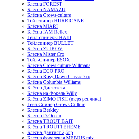
Блесна FOREST
Блёсна NAMAZU
Блёсна Crows-culture
Тейлспинер HURRICANE
Блёсна MIARI
Блёсна IAM Reflex
Тейл-спинеры НАШ
Тейлспинер BULLET
Блёсна ZUIKOV
Блесна Mister Cro
Тейл-Спинер ESOX
Блесна Crows culture Willmans
Блёсна ECO PRO
Блёсна Rosy Dawn Classic 7гр
Блёсна Columbia Williams
Блёсна Дискотека
Блёсна на Форель Willy
Блёсна ZIMO FISH (meps реплика)
Теёл-Спинер Grows Culture
Блесна Berkley
Блесна D-Ocean
Блесна TROUT BAIT
Блёсна TROUTTEHEME
Блесна Дантист 2,5гр
Блесна форелевая MEBIUS mix