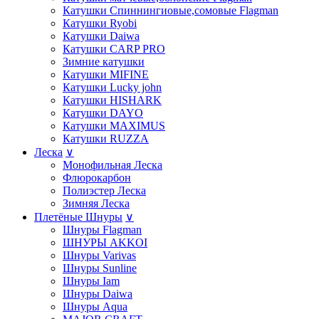
Катушки Спиннингиовые,сомовые Flagman
Катушки Ryobi
Катушки Daiwa
Катушки СARP PRO
Зимние катушки
Катушки MIFINE
Катушки Lucky john
Катушки HISHARK
Катушки DAYO
Катушки MAXIMUS
Катушки RUZZA
Леска
∨
Монофильная Леска
Флюрокарбон
Полиэстер Леска
Зимняя Леска
Плетёные Шнуры
∨
Шнуры Flagman
ШНУРЫ AKKOI
Шнуры Varivas
Шнуры Sunline
Шнуры Iam
Шнуры Daiwa
Шнуры Aqua