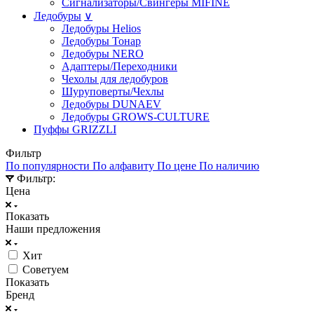
Сигнализаторы/Свингеры MIFINE
Ледобуры
∨
Ледобуры Helios
Ледобуры Тонар
Ледобуры NERO
Адаптеры/Переходники
Чехолы для ледобуров
Шуруповерты/Чехлы
Ледобуры DUNAEV
Ледобуры GROWS-CULTURE
Пуффы GRIZZLI
Фильтр
По популярности
По алфавиту
По цене
По наличию
Фильтр:
Цена
Показать
Наши предложения
Хит
Советуем
Показать
Бренд