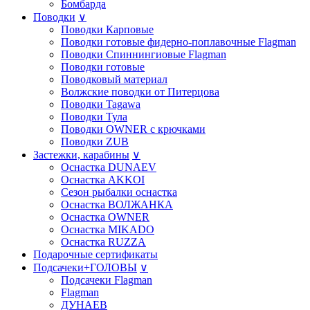
Бомбарда
Поводки
∨
Поводки Карповые
Поводки готовые фидерно-поплавочные Flagman
Поводки Спиннингиовые Flagman
Поводки готовые
Поводковый материал
Волжские поводки от Питерцова
Поводки Tagawa
Поводки Тула
Поводки OWNER с крючками
Поводки ZUB
Застежки, карабины
∨
Оснастка DUNAEV
Оснастка AKKOI
Сезон рыбалки оснастка
Оснастка ВОЛЖАНКА
Оснастка OWNER
Оснастка MIKADO
Оснастка RUZZA
Подарочные сертификаты
Подсачеки+ГОЛОВЫ
∨
Подсачеки Flagman
Flagman
ДУНАЕВ