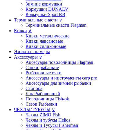
Зимние кормушки
Кoрмушки DUNAEV
Кормушки Sport RB
Терминальные снасти
∨
Терминальные снасти Flagman
Кивки
∨
Кивки металлические
Кивки лавсановые
Кивки силиконовые
Эхолоты - камеры
Аксессуары
∨
Аксесуары,поводочницы Flagman
Санки рыбацкие
Рыболовные очки
Аксессуары и инструменты carp pro
Аксессуары для зимней рыбалки
Стопора
Лак Рыболовный
Поводочницы Fish-ok
Сезон Рыбылки
ЧЕХЛЫ/ТУБУСЫ
∨
Чехлы ZIMO Fish
Чехлы и тубусы Helios
Чехлы и Тубусы Fisherman