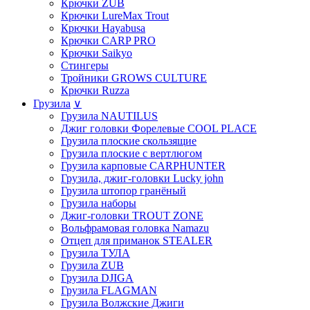
Крючки ZUB
Крючки LureMax Trout
Крючки Hayabusa
Крючки CARP PRO
Крючки Saikyo
Стингеры
Тройники GROWS CULTURE
Крючки Ruzza
Грузила
∨
Грузила NAUTILUS
Джиг головки Форелевые COOL PLACE
Грузила плоские скользящие
Грузила плоские с вертлюгом
Грузила карповые CARPHUNTER
Грузила, джиг-головки Lucky john
Грузила штопор гранёный
Грузила наборы
Джиг-головки TROUT ZONE
Вольфрамовая головка Namazu
Отцеп для приманок STEALER
Грузила ТУЛА
Грузила ZUB
Грузила DJIGA
Грузила FLAGMAN
Грузила Волжские Джиги