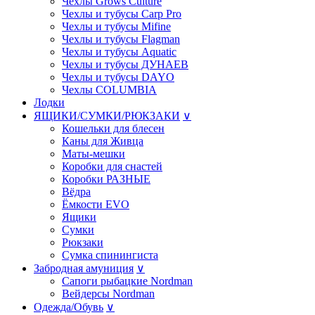
Чехлы Grows Culture
Чехлы и тубусы Carp Pro
Чехлы и тубусы Mifine
Чехлы и тубусы Flagman
Чехлы и тубусы Aquatic
Чехлы и тубусы ДУНАЕВ
Чехлы и тубусы DAYO
Чехлы COLUMBIA
Лодки
ЯЩИКИ/СУМКИ/РЮКЗАКИ
∨
Кошельки для блесен
Каны для Живца
Маты-мешки
Коробки для снастей
Коробки РАЗНЫE
Вёдра
Ёмкости EVO
Ящики
Сумки
Рюкзаки
Сумка спинингиста
Забродная амуниция
∨
Сапоги рыбацкие Nordman
Вейдерсы Nordman
Одежда/Обувь
∨