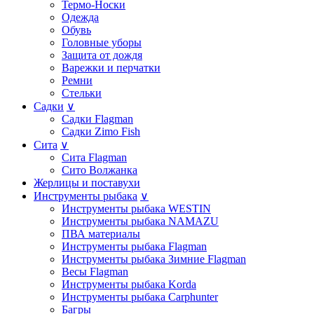
Термо-Носки
Одежда
Обувь
Головные уборы
Защита от дождя
Варежки и перчатки
Ремни
Стельки
Садки
∨
Садки Flagman
Садки Zimo Fish
Сита
∨
Сита Flagman
Сито Волжанка
Жерлицы и поставухи
Инструменты рыбака
∨
Инструменты рыбака WESTIN
Инструменты рыбака NAMAZU
ПВА материалы
Инструменты рыбака Flagman
Инструменты рыбака Зимние Flagman
Весы Flagman
Инструменты рыбака Korda
Инструменты рыбака Carphunter
Багры