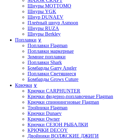
MAJOR CRAFT
Шнуры MOTTOMO
Шнуры YGK
Шнур DUNAEV
Плеёный шнур Asmoon
Шнуры RUZA
Шнуры Berkley
Поплавки
∨
Поплавки Flagman
Поплавки маркерные
Зимние поплавки
Поплавки Shark
Бомбарды Garry Angler
Поплавки Светящиеся
Бомбарды Grows Cuture
Крючки
∨
Крючки CARPHUNTER
Крючки фидерно-поплавочные Flagman
Крючки cпиннингиовые Flagman
Тройники Flagman
Крючки Dunaev
Крючки Owner
Крючки СЕЗОН РЫБАЛКИ
КРЮЧКИ DECOY
Двойники ВОЛЖСКИЕ ДЖИГИ