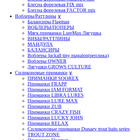
Блесна форелевая FIX mix
Блесна форелевая FACTOR mix
Воблеры/Раттлины
∨
Балансиры Flagman
ВОБЛЕРЫ/ПОПЕРЫ
Мягк.приманки LureMax Лягушка
ВИБЫ/РАТТЛИНЫ
МАНДУЛА
БАЛАНСИРЫ
Воблеры Jackall tiny magalon(реплика)
Воблеры OWNER
Лягушки GROWS CULTURE
Силиконовые приманки
∨
ПРИМАНКИ SOOREX
Приманки FRAPP
Приманки IAM FORMAT
Приманки LIBRA LURES
Приманки LURE MAX
Приманки ZUB
Приманки CRAZY FISH
Приманки LUCKY JOHN
Приманки RELAX
Силиконовые приманки Dunaev trout baits series
TROUT ZONE