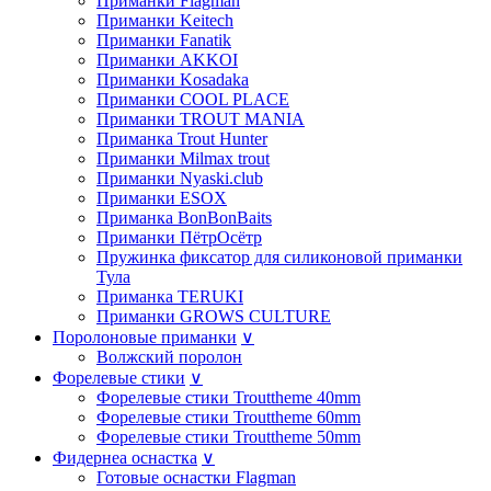
Приманки Flagman
Приманки Keitech
Приманки Fanatik
Приманки AKKOI
Приманки Kosadaka
Приманки COOL PLACE
Приманки TROUT MANIA
Приманка Trout Hunter
Приманки Milmax trout
Приманки Nyaski.club
Приманки ESOX
Приманка BonBonBaits
Приманки ПётрОсётр
Пружинка фиксатор для силиконовой приманки
Тула
Приманка TERUKI
Приманки GROWS CULTURE
Поролоновые приманки
∨
Волжский поролон
Форелевые стики
∨
Форелевые стики Trouttheme 40mm
Форелевые стики Trouttheme 60mm
Форелевые стики Trouttheme 50mm
Фидернеа оснастка
∨
Готовые оснастки Flagman