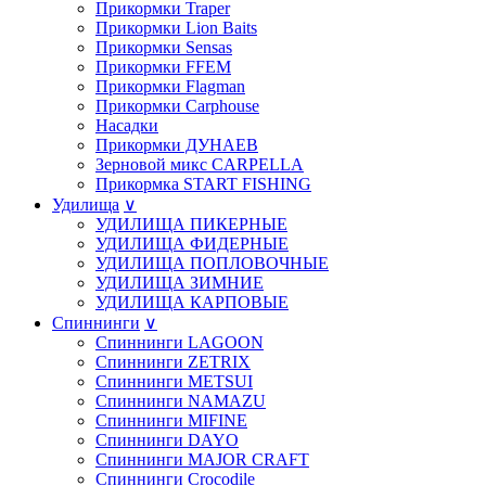
Прикормки Traper
Прикормки Lion Baits
Прикормки Sensas
Прикормки FFEM
Прикормки Flagman
Прикормки Carphouse
Насадки
Прикормки ДУНАЕВ
Зерновой микс CARPELLA
Прикормка START FISHING
Удилища
∨
УДИЛИЩА ПИКЕРНЫЕ
УДИЛИЩА ФИДЕРНЫЕ
УДИЛИЩА ПОПЛОВОЧНЫЕ
УДИЛИЩА ЗИМНИЕ
УДИЛИЩА КАРПОВЫЕ
Спиннинги
∨
Спиннинги LAGOON
Спиннинги ZETRIX
Спиннинги METSUI
Спиннинги NAMAZU
Спиннинги MIFINE
Спиннинги DAYO
Спиннинги MAJOR CRAFT
Спиннинги Crocodile