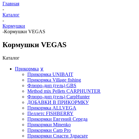
Главная
-
Каталог
-
Кормушки
-
Кoрмушки VEGAS
Кoрмушки VEGAS
Каталог
Прикормка
∨
Прикормка UNIBAIT
Прикормка Village fishing
Флюро-дип (гель) GBS
Method mix Pellets CARPHUNTER
Флюро-дип (гель) CarpHunter
ДОБАВКИ В ПРИКОРМКУ
Прикормка ALLVEGA
Пеллетс FISHBERRY
Прикормки Евгений Середа
Прикормки Minenko
Прикормки Carp Pro
Прикормки Снасти Здрасьте