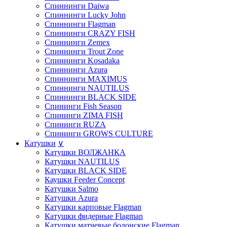
Спиннинги Daiwa
Спиннинги Lucky John
Спиннинги Flagman
Спиннинги CRAZY FISH
Спиннинги Zemex
Спиннинги Trout Zone
Спиннинги Kosadaka
Спиннинги Azura
Спиннинги MAXIMUS
Спиннинги NAUTILUS
Спиннинги BLACK SIDE
Спининги Fish Season
Спининги ZIMA FISH
Спининги RUZA
Спининги GROWS CULTURE
Катушки
∨
Катушки ВОЛЖАНКА
Катушки NAUTILUS
Катушки BLACK SIDE
Каушки Feeder Concept
Катушки Salmo
Катушки Azura
Катушки карповые Flagman
Катушки фидерные Flagman
Катушки матчевые,болонские Flagman