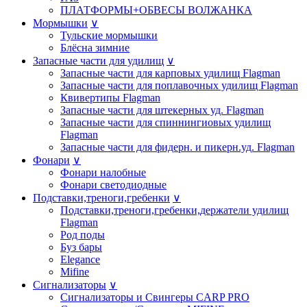
ПЛАТФОРМЫ+ОБВЕСЫ ВОЛЖАНКА
Мормышки
∨
Тульские мормышки
Блёсна зимние
Запасные части для удилищ
∨
Запасные части для карповых удилищ Flagman
Запасные части для поплавочных удилищ Flagman
Квивертипы Flagman
Запасные части для штекерных уд. Flagman
Запасные части для спиннингиовых удилищ
Flagman
Запасные части для фидерн. и пикерн.уд. Flagman
Фонари
∨
Фонари налобные
Фонари светодиодные
Подставки,треноги,гребенки
∨
Подставки,треноги,гребенки,держатели удилищ
Flagman
Род поды
Буз бары
Elegance
Mifine
Сигнализаторы
∨
Сигнализаторы и Свингеры CARP PRO