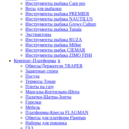
Инструменты рыбака Carp pro
Весы для рыбалки
Инструменты рыбака PREMIER
Инструменты рыбака NAUTILUS
Инструменты рыбака Grows Culture
Инструменты рыбака Tunala
Экстракторы
Инструменты рыбака RUZA
Инструменты рыбака Mifine
Инструменты рыбак CIEMAR
Инструменты рыбака ZIMO FISH
Кемпинг-Платформы
∨
Обвесы/Держатели TRAPER
Защитные спреи
Посуда
Термосы Тонар
Плиты на газу
Мангалы-Коптильни-Щепа
Палатки-Шатры-Зонты
Горелки
Мебель
Платформы-Кресла FLAGMAN
Обвесы для платформ Flagman
Наборы для пикника
ГАЗ