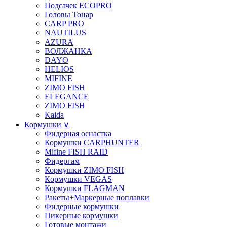
Подсачек ECOPRO
Головы Тонар
CARP PRO
NAUTILUS
AZURA
ВОЛЖАНКА
DAYO
HELIOS
MIFINE
ZIMO FISH
ELEGANCE
ZIMO FISH
Kaida
Кормушки
∨
Фидерная оснастка
Кормушки CARPHUNTER
Mifine FISH RAID
Фидергам
Кормушки ZIMO FISH
Кoрмушки VEGAS
Кормушки FLAGMAN
Ракеты+Маркерные поплавки
Фидерные кормушки
Пикерные кормушки
Готовые монтажи