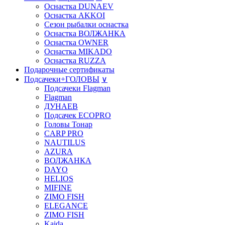
Оснастка DUNAEV
Оснастка AKKOI
Сезон рыбалки оснастка
Оснастка ВОЛЖАНКА
Оснастка OWNER
Оснастка MIKADO
Оснастка RUZZA
Подарочные сертификаты
Подсачеки+ГОЛОВЫ
∨
Подсачеки Flagman
Flagman
ДУНАЕВ
Подсачек ECOPRO
Головы Тонар
CARP PRO
NAUTILUS
AZURA
ВОЛЖАНКА
DAYO
HELIOS
MIFINE
ZIMO FISH
ELEGANCE
ZIMO FISH
Kaida