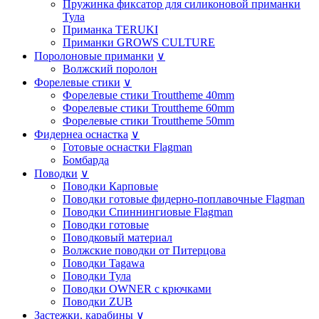
Пружинка фиксатор для силиконовой приманки
Тула
Приманка TERUKI
Приманки GROWS CULTURE
Поролоновые приманки
∨
Волжский поролон
Форелевые стики
∨
Форелевые стики Trouttheme 40mm
Форелевые стики Trouttheme 60mm
Форелевые стики Trouttheme 50mm
Фидернеа оснастка
∨
Готовые оснастки Flagman
Бомбарда
Поводки
∨
Поводки Карповые
Поводки готовые фидерно-поплавочные Flagman
Поводки Спиннингиовые Flagman
Поводки готовые
Поводковый материал
Волжские поводки от Питерцова
Поводки Tagawa
Поводки Тула
Поводки OWNER с крючками
Поводки ZUB
Застежки, карабины
∨