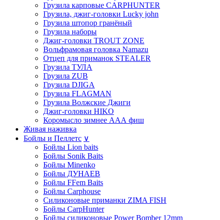
Грузила карповые CARPHUNTER
Грузила, джиг-головки Lucky john
Грузила штопор гранёный
Грузила наборы
Джиг-головки TROUT ZONE
Вольфрамовая головка Namazu
Отцеп для приманок STEALER
Грузила ТУЛА
Грузила ZUB
Грузила DJIGA
Грузила FLAGMAN
Грузила Волжские Джиги
Джиг-головки HIKO
Коромысло зимнее ААА фиш
Живая наживка
Бойлы и Пеллетс
∨
Бойлы Lion baits
Бойлы Sonik Baits
Бойлы Minenko
Бойлы ДУНАЕВ
Бойлы FFem Baits
Бойлы Carphouse
Силиконовые приманки ZIMA FISH
Бойлы CarpHunter
Бойлы силиконовые Power Bomber 12mm