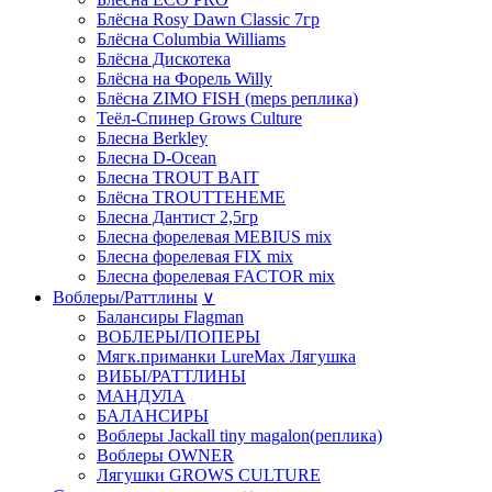
Блёсна Rosy Dawn Classic 7гр
Блёсна Columbia Williams
Блёсна Дискотека
Блёсна на Форель Willy
Блёсна ZIMO FISH (meps реплика)
Теёл-Спинер Grows Culture
Блесна Berkley
Блесна D-Ocean
Блесна TROUT BAIT
Блёсна TROUTTEHEME
Блесна Дантист 2,5гр
Блесна форелевая MEBIUS mix
Блесна форелевая FIX mix
Блесна форелевая FACTOR mix
Воблеры/Раттлины
∨
Балансиры Flagman
ВОБЛЕРЫ/ПОПЕРЫ
Мягк.приманки LureMax Лягушка
ВИБЫ/РАТТЛИНЫ
МАНДУЛА
БАЛАНСИРЫ
Воблеры Jackall tiny magalon(реплика)
Воблеры OWNER
Лягушки GROWS CULTURE