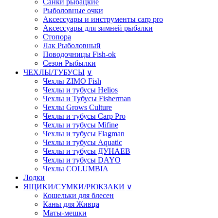
Санки рыбацкие
Рыболовные очки
Аксессуары и инструменты carp pro
Аксессуары для зимней рыбалки
Стопора
Лак Рыболовный
Поводочницы Fish-ok
Сезон Рыбылки
ЧЕХЛЫ/ТУБУСЫ
∨
Чехлы ZIMO Fish
Чехлы и тубусы Helios
Чехлы и Тубусы Fisherman
Чехлы Grows Culture
Чехлы и тубусы Carp Pro
Чехлы и тубусы Mifine
Чехлы и тубусы Flagman
Чехлы и тубусы Aquatic
Чехлы и тубусы ДУНАЕВ
Чехлы и тубусы DAYO
Чехлы COLUMBIA
Лодки
ЯЩИКИ/СУМКИ/РЮКЗАКИ
∨
Кошельки для блесен
Каны для Живца
Маты-мешки