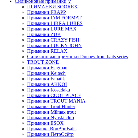
Силиконовые приманки
∨
ПРИМАНКИ SOOREX
Приманки FRAPP
Приманки IAM FORMAT
Приманки LIBRA LURES
Приманки LURE MAX
Приманки ZUB
Приманки CRAZY FISH
Приманки LUCKY JOHN
Приманки RELAX
Силиконовые приманки Dunaev trout baits series
TROUT ZONE
Приманки Flagman
Приманки Keitech
Приманки Fanatik
Приманки AKKOI
Приманки Kosadaka
Приманки COOL PLACE
Приманки TROUT MANIA
Приманка Trout Hunter
Приманки Milmax trout
Приманки Nyaski.club
Приманки ESOX
Приманка BonBonBaits
Приманки ПётрОсётр