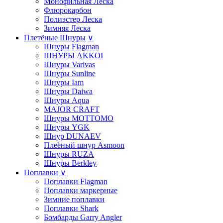
Монофильная Леска
Флюрокарбон
Полиэстер Леска
Зимняя Леска
Плетёные Шнуры
∨
Шнуры Flagman
ШНУРЫ AKKOI
Шнуры Varivas
Шнуры Sunline
Шнуры Iam
Шнуры Daiwa
Шнуры Aqua
MAJOR CRAFT
Шнуры MOTTOMO
Шнуры YGK
Шнур DUNAEV
Плеёный шнур Asmoon
Шнуры RUZA
Шнуры Berkley
Поплавки
∨
Поплавки Flagman
Поплавки маркерные
Зимние поплавки
Поплавки Shark
Бомбарды Garry Angler