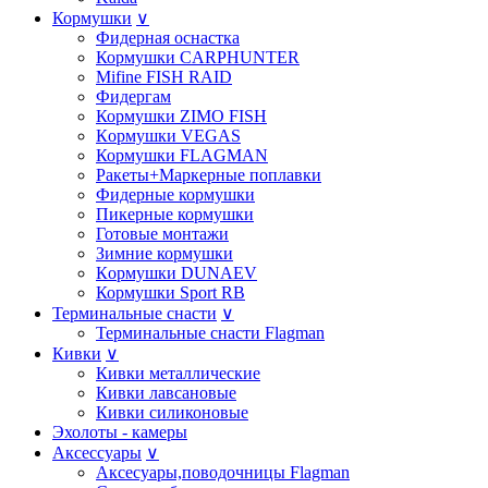
Кормушки
∨
Фидерная оснастка
Кормушки CARPHUNTER
Mifine FISH RAID
Фидергам
Кормушки ZIMO FISH
Кoрмушки VEGAS
Кормушки FLAGMAN
Ракеты+Маркерные поплавки
Фидерные кормушки
Пикерные кормушки
Готовые монтажи
Зимние кормушки
Кoрмушки DUNAEV
Кормушки Sport RB
Терминальные снасти
∨
Терминальные снасти Flagman
Кивки
∨
Кивки металлические
Кивки лавсановые
Кивки силиконовые
Эхолоты - камеры
Аксессуары
∨
Аксесуары,поводочницы Flagman