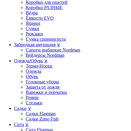
Коробки для снастей
Коробки РАЗНЫE
Вёдра
Ёмкости EVO
Ящики
Сумки
Рюкзаки
Сумка спинингиста
Забродная амуниция
∨
Сапоги рыбацкие Nordman
Вейдерсы Nordman
Одежда/Обувь
∨
Термо-Носки
Одежда
Обувь
Головные уборы
Защита от дождя
Варежки и перчатки
Ремни
Стельки
Садки
∨
Садки Flagman
Садки Zimo Fish
Сита
∨
Сита Flagman