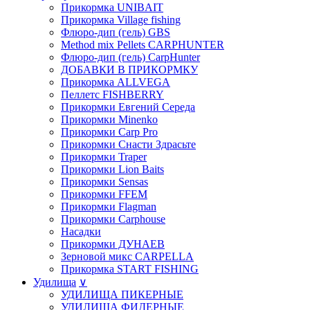
Прикормка UNIBAIT
Прикормка Village fishing
Флюро-дип (гель) GBS
Method mix Pellets CARPHUNTER
Флюро-дип (гель) CarpHunter
ДОБАВКИ В ПРИКОРМКУ
Прикормка ALLVEGA
Пеллетс FISHBERRY
Прикормки Евгений Середа
Прикормки Minenko
Прикормки Carp Pro
Прикормки Снасти Здрасьте
Прикормки Traper
Прикормки Lion Baits
Прикормки Sensas
Прикормки FFEM
Прикормки Flagman
Прикормки Carphouse
Насадки
Прикормки ДУНАЕВ
Зерновой микс CARPELLA
Прикормка START FISHING
Удилища
∨
УДИЛИЩА ПИКЕРНЫЕ
УДИЛИЩА ФИДЕРНЫЕ