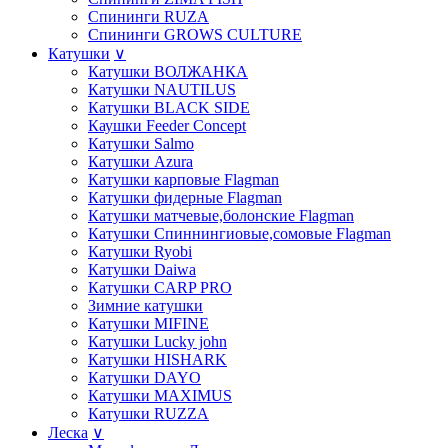
Спининги RUZA
Спининги GROWS CULTURE
Катушки
∨
Катушки ВОЛЖАНКА
Катушки NAUTILUS
Катушки BLACK SIDE
Каушки Feeder Concept
Катушки Salmo
Катушки Azura
Катушки карповые Flagman
Катушки фидерные Flagman
Катушки матчевые,болонские Flagman
Катушки Спиннингиовые,сомовые Flagman
Катушки Ryobi
Катушки Daiwa
Катушки СARP PRO
Зимние катушки
Катушки MIFINE
Катушки Lucky john
Катушки HISHARK
Катушки DAYO
Катушки MAXIMUS
Катушки RUZZA
Леска
∨