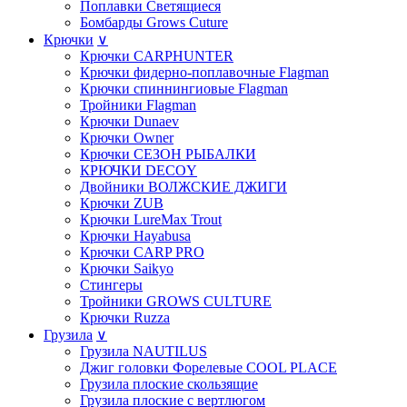
Поплавки Светящиеся
Бомбарды Grows Cuture
Крючки
∨
Крючки CARPHUNTER
Крючки фидерно-поплавочные Flagman
Крючки cпиннингиовые Flagman
Тройники Flagman
Крючки Dunaev
Крючки Owner
Крючки СЕЗОН РЫБАЛКИ
КРЮЧКИ DECOY
Двойники ВОЛЖСКИЕ ДЖИГИ
Крючки ZUB
Крючки LureMax Trout
Крючки Hayabusa
Крючки CARP PRO
Крючки Saikyo
Стингеры
Тройники GROWS CULTURE
Крючки Ruzza
Грузила
∨
Грузила NAUTILUS
Джиг головки Форелевые COOL PLACE
Грузила плоские скользящие
Грузила плоские с вертлюгом