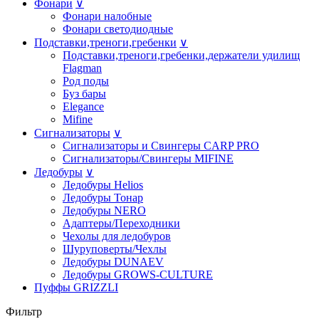
Фонари
∨
Фонари налобные
Фонари светодиодные
Подставки,треноги,гребенки
∨
Подставки,треноги,гребенки,держатели удилищ
Flagman
Род поды
Буз бары
Elegance
Mifine
Сигнализаторы
∨
Сигнализаторы и Свингеры CARP PRO
Сигнализаторы/Свингеры MIFINE
Ледобуры
∨
Ледобуры Helios
Ледобуры Тонар
Ледобуры NERO
Адаптеры/Переходники
Чехолы для ледобуров
Шуруповерты/Чехлы
Ледобуры DUNAEV
Ледобуры GROWS-CULTURE
Пуффы GRIZZLI
Фильтр