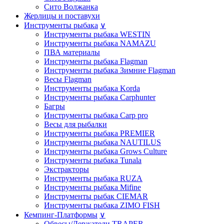
Сито Волжанка
Жерлицы и поставухи
Инструменты рыбака
∨
Инструменты рыбака WESTIN
Инструменты рыбака NAMAZU
ПВА материалы
Инструменты рыбака Flagman
Инструменты рыбака Зимние Flagman
Весы Flagman
Инструменты рыбака Korda
Инструменты рыбака Carphunter
Багры
Инструменты рыбака Carp pro
Весы для рыбалки
Инструменты рыбака PREMIER
Инструменты рыбака NAUTILUS
Инструменты рыбака Grows Culture
Инструменты рыбака Tunala
Экстракторы
Инструменты рыбака RUZA
Инструменты рыбака Mifine
Инструменты рыбак CIEMAR
Инструменты рыбака ZIMO FISH
Кемпинг-Платформы
∨
Обвесы/Держатели TRAPER