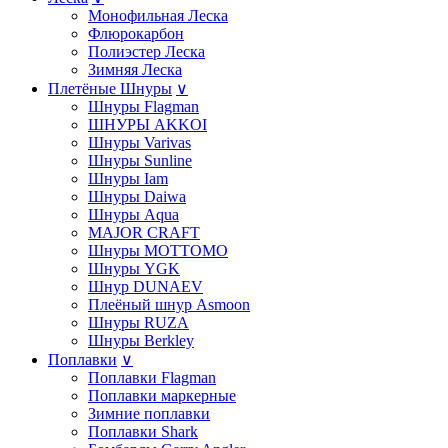
Монофильная Леска
Флюрокарбон
Полиэстер Леска
Зимняя Леска
Плетёные Шнуры
∨
Шнуры Flagman
ШНУРЫ AKKOI
Шнуры Varivas
Шнуры Sunline
Шнуры Iam
Шнуры Daiwa
Шнуры Aqua
MAJOR CRAFT
Шнуры MOTTOMO
Шнуры YGK
Шнур DUNAEV
Плеёный шнур Asmoon
Шнуры RUZA
Шнуры Berkley
Поплавки
∨
Поплавки Flagman
Поплавки маркерные
Зимние поплавки
Поплавки Shark