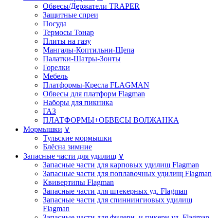
Обвесы/Держатели TRAPER
Защитные спреи
Посуда
Термосы Тонар
Плиты на газу
Мангалы-Коптильни-Щепа
Палатки-Шатры-Зонты
Горелки
Мебель
Платформы-Кресла FLAGMAN
Обвесы для платформ Flagman
Наборы для пикника
ГАЗ
ПЛАТФОРМЫ+ОБВЕСЫ ВОЛЖАНКА
Мормышки
∨
Тульские мормышки
Блёсна зимние
Запасные части для удилищ
∨
Запасные части для карповых удилищ Flagman
Запасные части для поплавочных удилищ Flagman
Квивертипы Flagman
Запасные части для штекерных уд. Flagman
Запасные части для спиннингиовых удилищ
Flagman
Запасные части для фидерн. и пикерн.уд. Flagman