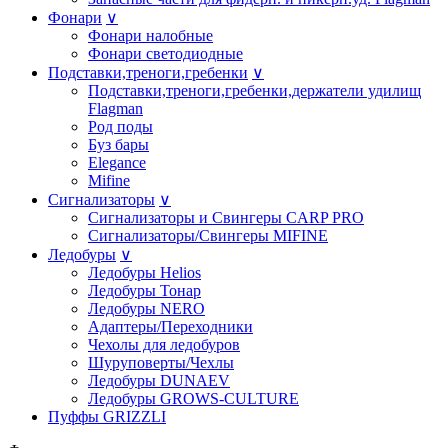
Фонари
∨
Фонари налобные
Фонари светодиодные
Подставки,треноги,гребенки
∨
Подставки,треноги,гребенки,держатели удилищ
Flagman
Род поды
Буз бары
Elegance
Mifine
Сигнализаторы
∨
Сигнализаторы и Свингеры CARP PRO
Сигнализаторы/Свингеры MIFINE
Ледобуры
∨
Ледобуры Helios
Ледобуры Тонар
Ледобуры NERO
Адаптеры/Переходники
Чехолы для ледобуров
Шуруповерты/Чехлы
Ледобуры DUNAEV
Ледобуры GROWS-CULTURE
Пуффы GRIZZLI