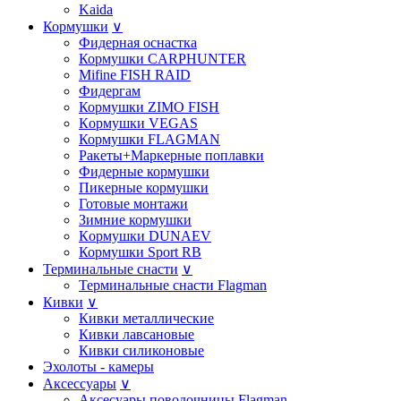
Kaida
Кормушки
∨
Фидерная оснастка
Кормушки CARPHUNTER
Mifine FISH RAID
Фидергам
Кормушки ZIMO FISH
Кoрмушки VEGAS
Кормушки FLAGMAN
Ракеты+Маркерные поплавки
Фидерные кормушки
Пикерные кормушки
Готовые монтажи
Зимние кормушки
Кoрмушки DUNAEV
Кормушки Sport RB
Терминальные снасти
∨
Терминальные снасти Flagman
Кивки
∨
Кивки металлические
Кивки лавсановые
Кивки силиконовые
Эхолоты - камеры
Аксессуары
∨
Аксесуары,поводочницы Flagman