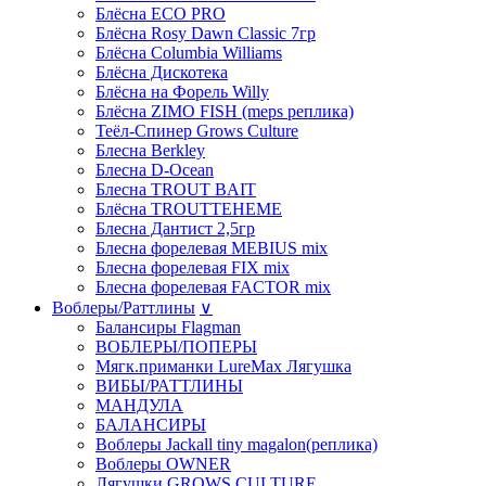
Блёсна ECO PRO
Блёсна Rosy Dawn Classic 7гр
Блёсна Columbia Williams
Блёсна Дискотека
Блёсна на Форель Willy
Блёсна ZIMO FISH (meps реплика)
Теёл-Спинер Grows Culture
Блесна Berkley
Блесна D-Ocean
Блесна TROUT BAIT
Блёсна TROUTTEHEME
Блесна Дантист 2,5гр
Блесна форелевая MEBIUS mix
Блесна форелевая FIX mix
Блесна форелевая FACTOR mix
Воблеры/Раттлины
∨
Балансиры Flagman
ВОБЛЕРЫ/ПОПЕРЫ
Мягк.приманки LureMax Лягушка
ВИБЫ/РАТТЛИНЫ
МАНДУЛА
БАЛАНСИРЫ
Воблеры Jackall tiny magalon(реплика)
Воблеры OWNER
Лягушки GROWS CULTURE