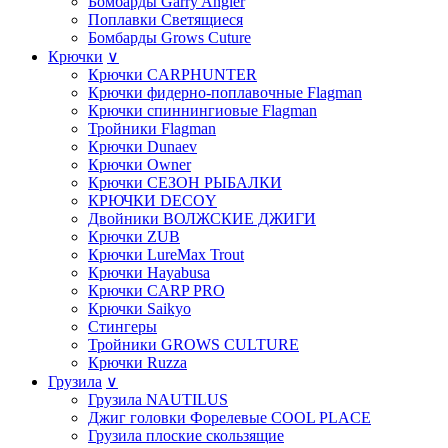
Бомбарды Garry Angler
Поплавки Светящиеся
Бомбарды Grows Cuture
Крючки
∨
Крючки CARPHUNTER
Крючки фидерно-поплавочные Flagman
Крючки cпиннингиовые Flagman
Тройники Flagman
Крючки Dunaev
Крючки Owner
Крючки СЕЗОН РЫБАЛКИ
КРЮЧКИ DECOY
Двойники ВОЛЖСКИЕ ДЖИГИ
Крючки ZUB
Крючки LureMax Trout
Крючки Hayabusa
Крючки CARP PRO
Крючки Saikyo
Стингеры
Тройники GROWS CULTURE
Крючки Ruzza
Грузила
∨
Грузила NAUTILUS
Джиг головки Форелевые COOL PLACE
Грузила плоские скользящие