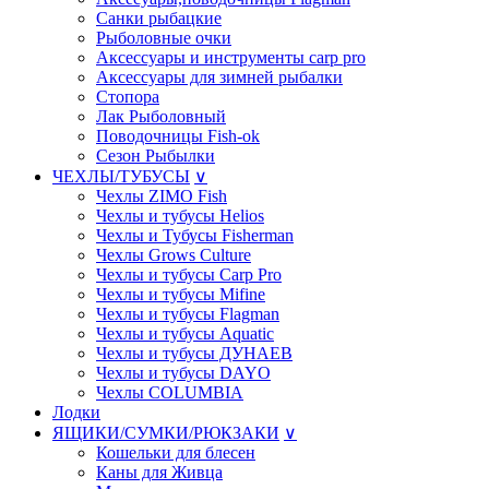
Санки рыбацкие
Рыболовные очки
Аксессуары и инструменты carp pro
Аксессуары для зимней рыбалки
Стопора
Лак Рыболовный
Поводочницы Fish-ok
Сезон Рыбылки
ЧЕХЛЫ/ТУБУСЫ
∨
Чехлы ZIMO Fish
Чехлы и тубусы Helios
Чехлы и Тубусы Fisherman
Чехлы Grows Culture
Чехлы и тубусы Carp Pro
Чехлы и тубусы Mifine
Чехлы и тубусы Flagman
Чехлы и тубусы Aquatic
Чехлы и тубусы ДУНАЕВ
Чехлы и тубусы DAYO
Чехлы COLUMBIA
Лодки
ЯЩИКИ/СУМКИ/РЮКЗАКИ
∨
Кошельки для блесен
Каны для Живца