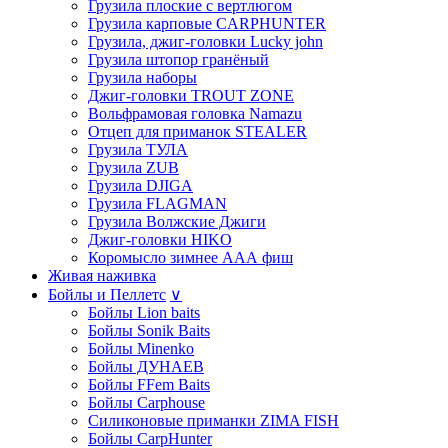
Грузила плоские с вертлюгом
Грузила карповые CARPHUNTER
Грузила, джиг-головки Lucky john
Грузила штопор гранёный
Грузила наборы
Джиг-головки TROUT ZONE
Вольфрамовая головка Namazu
Отцеп для приманок STEALER
Грузила ТУЛА
Грузила ZUB
Грузила DJIGA
Грузила FLAGMAN
Грузила Волжские Джиги
Джиг-головки HIKO
Коромысло зимнее ААА фиш
Живая наживка
Бойлы и Пеллетс
∨
Бойлы Lion baits
Бойлы Sonik Baits
Бойлы Minenko
Бойлы ДУНАЕВ
Бойлы FFem Baits
Бойлы Carphouse
Силиконовые приманки ZIMA FISH
Бойлы CarpHunter