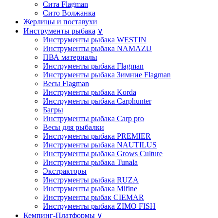
Сита Flagman
Сито Волжанка
Жерлицы и поставухи
Инструменты рыбака
∨
Инструменты рыбака WESTIN
Инструменты рыбака NAMAZU
ПВА материалы
Инструменты рыбака Flagman
Инструменты рыбака Зимние Flagman
Весы Flagman
Инструменты рыбака Korda
Инструменты рыбака Carphunter
Багры
Инструменты рыбака Carp pro
Весы для рыбалки
Инструменты рыбака PREMIER
Инструменты рыбака NAUTILUS
Инструменты рыбака Grows Culture
Инструменты рыбака Tunala
Экстракторы
Инструменты рыбака RUZA
Инструменты рыбака Mifine
Инструменты рыбак CIEMAR
Инструменты рыбака ZIMO FISH
Кемпинг-Платформы
∨