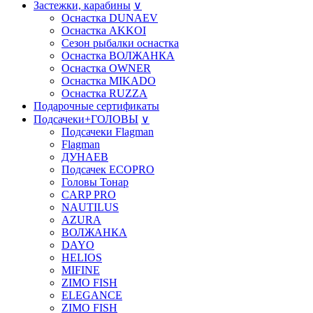
Застежки, карабины
∨
Оснастка DUNAEV
Оснастка AKKOI
Сезон рыбалки оснастка
Оснастка ВОЛЖАНКА
Оснастка OWNER
Оснастка MIKADO
Оснастка RUZZA
Подарочные сертификаты
Подсачеки+ГОЛОВЫ
∨
Подсачеки Flagman
Flagman
ДУНАЕВ
Подсачек ECOPRO
Головы Тонар
CARP PRO
NAUTILUS
AZURA
ВОЛЖАНКА
DAYO
HELIOS
MIFINE
ZIMO FISH
ELEGANCE
ZIMO FISH