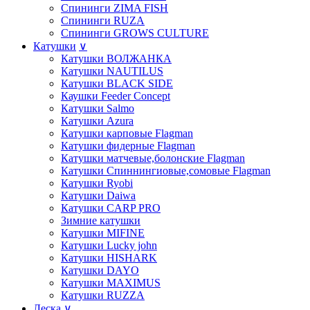
Спининги ZIMA FISH
Спининги RUZA
Спининги GROWS CULTURE
Катушки
∨
Катушки ВОЛЖАНКА
Катушки NAUTILUS
Катушки BLACK SIDE
Каушки Feeder Concept
Катушки Salmo
Катушки Azura
Катушки карповые Flagman
Катушки фидерные Flagman
Катушки матчевые,болонские Flagman
Катушки Спиннингиовые,сомовые Flagman
Катушки Ryobi
Катушки Daiwa
Катушки СARP PRO
Зимние катушки
Катушки MIFINE
Катушки Lucky john
Катушки HISHARK
Катушки DAYO
Катушки MAXIMUS
Катушки RUZZA
Леска
∨