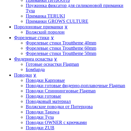
Приманки ПётрОсётр
Пружинка фиксатор для силиконовой приманки
Тула
Приманка TERUKI
Приманки GROWS CULTURE
Поролоновые приманки
∨
Волжский поролон
Форелевые стики
∨
Форелевые стики Trouttheme 40mm
Форелевые стики Trouttheme 60mm
Форелевые стики Trouttheme 50mm
Фидернеа оснастка
∨
Готовые оснастки Flagman
Бомбарда
Поводки
∨
Поводки Карповые
Поводки готовые фидерно-поплавочные Flagman
Поводки Спиннингиовые Flagman
Поводки готовые
Поводковый материал
Волжские поводки от Питерцова
Поводки Tagawa
Поводки Тула
Поводки OWNER с крючками
Поводки ZUB