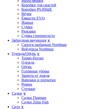
Маты-мешки
Коробки для снастей
Коробки РАЗНЫE
Вёдра
Ёмкости EVO
Ящики
Сумки
Рюкзаки
Сумка спинингиста
Забродная амуниция
∨
Сапоги рыбацкие Nordman
Вейдерсы Nordman
Одежда/Обувь
∨
Термо-Носки
Одежда
Обувь
Головные уборы
Защита от дождя
Варежки и перчатки
Ремни
Стельки
Садки
∨
Садки Flagman
Садки Zimo Fish
Сита
∨