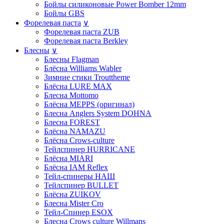
Бойлы силиконовые Power Bomber 12mm
Бойлы GBS
Форелевая паста
∨
Форелевая паста ZUB
Форелевая паста Berkley
Блесны
∨
Блесны Flagman
Блёсна Williams Wabler
Зимние стики Trouttheme
Блёсна LURE MAX
Блесна Mottomo
Блёсна MEPPS (оригинал)
Блесна Anglers System DOHNA
Блесна FOREST
Блёсна NAMAZU
Блёсна Crows-culture
Тейлспинер HURRICANE
Блёсна MIARI
Блёсна IAM Reflex
Тейл-спинеры НАШ
Тейлспинер BULLET
Блёсна ZUIKOV
Блесна Mister Cro
Тейл-Спинер ESOX
Блесна Crows culture Willmans