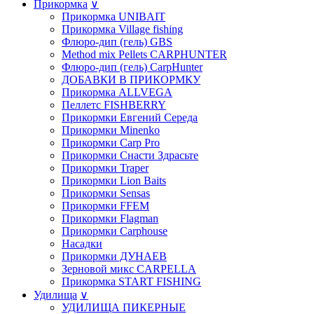
Прикормка
∨
Прикормка UNIBAIT
Прикормка Village fishing
Флюро-дип (гель) GBS
Method mix Pellets CARPHUNTER
Флюро-дип (гель) CarpHunter
ДОБАВКИ В ПРИКОРМКУ
Прикормка ALLVEGA
Пеллетс FISHBERRY
Прикормки Евгений Середа
Прикормки Minenko
Прикормки Carp Pro
Прикормки Снасти Здрасьте
Прикормки Traper
Прикормки Lion Baits
Прикормки Sensas
Прикормки FFEM
Прикормки Flagman
Прикормки Carphouse
Насадки
Прикормки ДУНАЕВ
Зерновой микс CARPELLA
Прикормка START FISHING
Удилища
∨
УДИЛИЩА ПИКЕРНЫЕ