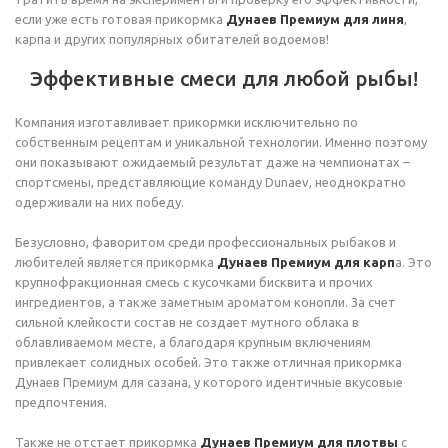
если уже есть готовая прикормка
Дунаев Премиум для линя
,
карпа и других популярных обитателей водоемов!
Эффективные смеси для любой рыбы!
Компания изготавливает прикормки исключительно по
собственным рецептам и уникальной технологии. Именно поэтому
они показывают ожидаемый результат даже на чемпионатах –
спортсмены, представляющие команду Dunaev, неоднократно
одерживали на них победу.
Безусловно, фаворитом среди профессиональных рыбаков и
любителей является прикормка
Дунаев Премиум для карп
а. Это
крупнофракционная смесь с кусочками бисквита и прочих
ингредиентов, а также заметным ароматом конопли. За счет
сильной клейкости состав не создает мутного облака в
облавливаемом месте, а благодаря крупным включениям
привлекает солидных особей. Это также отличная прикормка
Дунаев Премиум для сазана, у которого идентичные вкусовые
предпочтения.
Также не отстает прикормка
Дунаев Премиум для плотвы
с