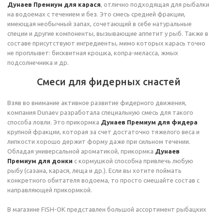
Дунаев Премиум для карася
, отлично подходящая для рыбалки
на водоемах с течением и без. Это смесь средней фракции,
имеющая необычный запах, сочетающий в себе натуральные
специи и другие компоненты, вызывающие аппетит у рыб. Также в
составе присутствуют ингредиенты, мимо которых карась точно
не проплывет: бисквитная крошка, копра-меласса, жмых
подсолнечника и др.
Смеси для фидерных снастей
Взяв во внимание активное развитие фидерного движения,
компания Dunaev разработала специальную смесь для такого
способа ловли. Это прикормка
Дунаев Премиум для фидера
крупной фракции, которая за счет достаточно тяжелого веса и
липкости хорошо держит форму даже при сильном течении.
Обладая универсальной ароматикой, прикормка
Дунаев
Премиум для донки
с кормушкой способна привлечь любую
рыбу (сазана, карася, леща и др.). Если вы хотите поймать
конкретного обитателя водоема, то просто смешайте состав с
направляющей прикормкой.
В магазине FISH-OK представлен большой ассортимент рыбацких