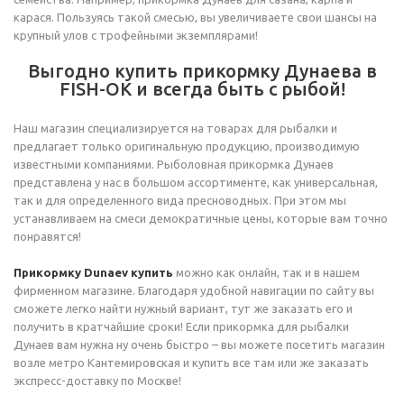
карася. Пользуясь такой смесью, вы увеличиваете свои шансы на
крупный улов с трофейными экземплярами!
Выгодно купить прикормку Дунаева в
FISH-OK и всегда быть с рыбой!
Наш магазин специализируется на товарах для рыбалки и
предлагает только оригинальную продукцию, производимую
известными компаниями. Рыболовная прикормка Дунаев
представлена у нас в большом ассортименте, как универсальная,
так и для определенного вида пресноводных. При этом мы
устанавливаем на смеси демократичные цены, которые вам точно
понравятся!
Прикормку Dunaev купить
можно как онлайн, так и в нашем
фирменном магазине. Благодаря удобной навигации по сайту вы
сможете легко найти нужный вариант, тут же заказать его и
получить в кратчайшие сроки! Если прикормка для рыбалки
Дунаев вам нужна ну очень быстро – вы можете посетить магазин
возле метро Кантемировская и купить все там или же заказать
экспресс-доставку по Москве!