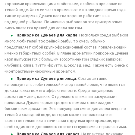
хорошими привлекающими свойствами, особенно при ловле по
теплой воде. Хотя ее часто применяют и в холодное время года,
также прикормка Дунаев плотва хорошо работает и на
подледной рыбалке. По мнению рыболовов эта прикормочная
смесь является лучшей для ловли плотвы.
Прикормка Дунаев для карпа.
Поскольку среди рыбаков
много любителей трофейной рыбы, то смесь обычно
представляет собой крупнофракционный состав, привлекающий
именно габаритных особей. В плане ароматики прикормка Дунаев
карп выпускается с большим ассортиментом сладких запахов:
клубника, слива, тутти-фрутти, шоколад, мед. Также есть смесь с
«контрастным» чесночным ароматом.
Прикормка Дунаев для леща.
Состав активно
используется в любительской и спортивной ловле, что является
доказательством его эффективности. Среди популярных
ароматов – анис, ваниль. Отдельного внимания заслуживает
прикормка Дунаев черная среднего помола с шоколадно-
бисквитным ароматом. Это популярная смесь для ловли леща по
теплой и холодной воде, которая может использоваться
самостоятельно или в сочетании с другими прикормками, при
необходимости дополняясь соответствующими аттрактантами.
Прикормка Дунаев для карася.
На практике доказано,