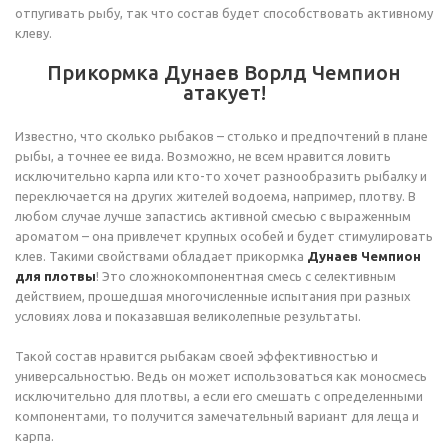
отпугивать рыбу, так что состав будет способствовать активному
клеву.
Прикормка Дунаев Ворлд Чемпион
атакует!
Известно, что сколько рыбаков – столько и предпочтений в плане
рыбы, а точнее ее вида. Возможно, не всем нравится ловить
исключительно карпа или кто-то хочет разнообразить рыбалку и
переключается на других жителей водоема, например, плотву. В
любом случае лучше запастись активной смесью с выраженным
ароматом – она привлечет крупных особей и будет стимулировать
клев. Такими свойствами обладает прикормка
Дунаев Чемпион
для плотвы
! Это сложнокомпонентная смесь с селективным
действием, прошедшая многочисленные испытания при разных
условиях лова и показавшая великолепные результаты.
Такой состав нравится рыбакам своей эффективностью и
универсальностью. Ведь он может использоваться как моносмесь
исключительно для плотвы, а если его смешать с определенными
компонентами, то получится замечательный вариант для леща и
карпа.