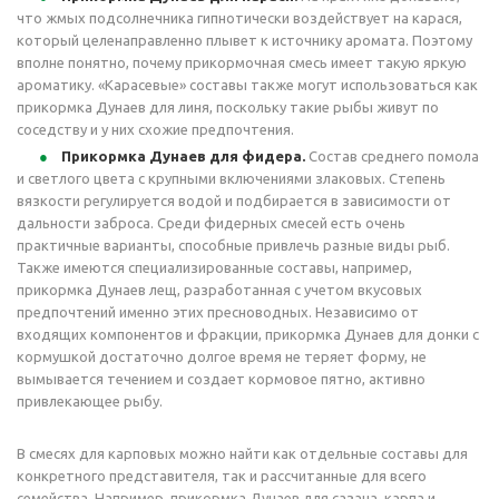
что жмых подсолнечника гипнотически воздействует на карася,
который целенаправленно плывет к источнику аромата. Поэтому
вполне понятно, почему прикормочная смесь имеет такую яркую
ароматику. «Карасевые» составы также могут использоваться как
прикормка Дунаев для линя, поскольку такие рыбы живут по
соседству и у них схожие предпочтения.
Прикормка Дунаев для фидера.
Состав среднего помола
и светлого цвета с крупными включениями злаковых. Степень
вязкости регулируется водой и подбирается в зависимости от
дальности заброса. Среди фидерных смесей есть очень
практичные варианты, способные привлечь разные виды рыб.
Также имеются специализированные составы, например,
прикормка Дунаев лещ, разработанная с учетом вкусовых
предпочтений именно этих пресноводных. Независимо от
входящих компонентов и фракции, прикормка Дунаев для донки с
кормушкой достаточно долгое время не теряет форму, не
вымывается течением и создает кормовое пятно, активно
привлекающее рыбу.
В смесях для карповых можно найти как отдельные составы для
конкретного представителя, так и рассчитанные для всего
семейства. Например, прикормка Дунаев для сазана, карпа и