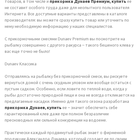
товаров, в том числе и
прикормка Дунаев Премиум, купить
ее
не составит особого труда даже для неопытного пользователя
Интернета. Все доступные варианты представлены в каталоге
производителя: вы можете сразу купить товар или уточнить по
нему необходимую информацию у наших специалистов.
С прикормочными смесями Dunaev Premium вы посмотрите на
рыбалку совершенно с другого ракурса – такого бешеного клева у
вас еще точно не было!
Dunaev Классика
Отправляясь на рыбалку без прикормочной смеси, вы рискуете
вернуться домой с очень скудным уловом или вообще остаться с
пустым садком. Особенно, если ловите по теплой воде, когда у
рыбы достаточно природной пищи и она не всегда откликается на
предлагаемые насадки. Именно для такого сезона разработана
прикормка Дунаев, купить
ее – значит обеспечить себе
гарантированный клев даже при полном безразличии
пресноводных или сильной конкуренции на водоеме.
Практически каждый продвинутый рыбак знает о фирменной
продукции Александра Дунаева, который создает ее по своим