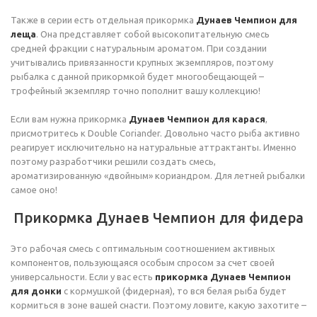
Также в серии есть отдельная прикормка
Дунаев Чемпион для
леща
. Она представляет собой высокопитательную смесь
средней фракции с натуральным ароматом. При создании
учитывались привязанности крупных экземпляров, поэтому
рыбалка с данной прикормкой будет многообещающей –
трофейный экземпляр точно пополнит вашу коллекцию!
Если вам нужна прикормка
Дунаев Чемпион для карася
,
присмотритесь к Double Coriander. Довольно часто рыба активно
реагирует исключительно на натуральные аттрактанты. Именно
поэтому разработчики решили создать смесь,
ароматизированную «двойным» кориандром. Для летней рыбалки
самое оно!
Прикормка Дунаев Чемпион для фидера
Это рабочая смесь с оптимальным соотношением активных
компонентов, пользующаяся особым спросом за счет своей
универсальности. Если у вас есть
прикормка Дунаев Чемпион
для донки
с кормушкой (фидерная), то вся белая рыба будет
кормиться в зоне вашей снасти. Поэтому ловите, какую захотите –