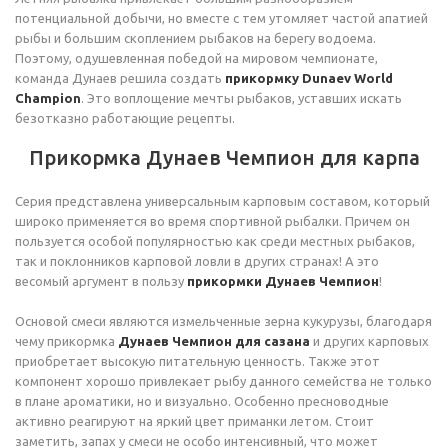
потенциальной добычи, но вместе с тем утомляет частой апатией
рыбы и большим скоплением рыбаков на берегу водоема.
Поэтому, одушевленная победой на мировом чемпионате,
команда Дунаев решила создать
прикормку Dunaev World
Champion
. Это воплощение мечты рыбаков, уставших искать
безотказно работающие рецепты.
Прикормка Дунаев Чемпион для карпа
Серия представлена универсальным карповым составом, который
широко применяется во время спортивной рыбалки. Причем он
пользуется особой популярностью как среди местных рыбаков,
так и поклонников карповой ловли в других странах! А это
весомый аргумент в пользу
прикормки Дунаев Чемпион
!
Основой смеси являются измельченные зерна кукурузы, благодаря
чему прикормка
Дунаев Чемпион для сазана
и других карповых
приобретает высокую питательную ценность. Также этот
компонент хорошо привлекает рыбу данного семейства не только
в плане ароматики, но и визуально. Особенно пресноводные
активно реагируют на яркий цвет приманки летом. Стоит
заметить, запах у смеси не особо интенсивный, что может