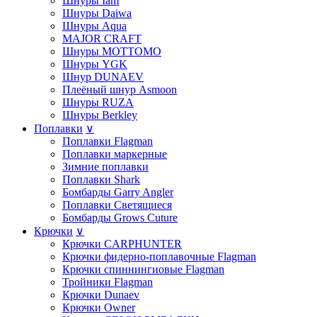
Шнуры Iam
Шнуры Daiwa
Шнуры Aqua
MAJOR CRAFT
Шнуры MOTTOMO
Шнуры YGK
Шнур DUNAEV
Плеёный шнур Asmoon
Шнуры RUZA
Шнуры Berkley
Поплавки
∨
Поплавки Flagman
Поплавки маркерные
Зимние поплавки
Поплавки Shark
Бомбарды Garry Angler
Поплавки Светящиеся
Бомбарды Grows Cuture
Крючки
∨
Крючки CARPHUNTER
Крючки фидерно-поплавочные Flagman
Крючки cпиннингиовые Flagman
Тройники Flagman
Крючки Dunaev
Крючки Owner