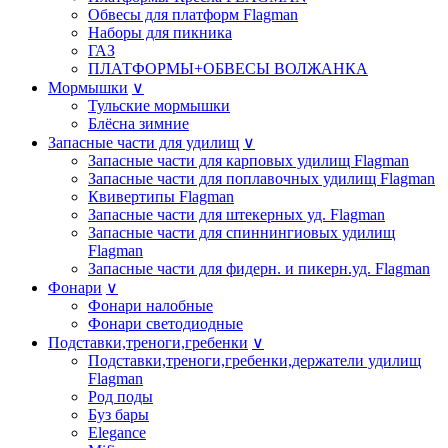
Обвесы для платформ Flagman
Наборы для пикника
ГАЗ
ПЛАТФОРМЫ+ОБВЕСЫ ВОЛЖАНКА
Мормышки
∨
Тульские мормышки
Блёсна зимние
Запасные части для удилищ
∨
Запасные части для карповых удилищ Flagman
Запасные части для поплавочных удилищ Flagman
Квивертипы Flagman
Запасные части для штекерных уд. Flagman
Запасные части для спиннингиовых удилищ
Flagman
Запасные части для фидерн. и пикерн.уд. Flagman
Фонари
∨
Фонари налобные
Фонари светодиодные
Подставки,треноги,гребенки
∨
Подставки,треноги,гребенки,держатели удилищ
Flagman
Род поды
Буз бары
Elegance