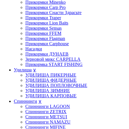
Прикормки Minenko
Прикормки Carp Pro
Прикормки Снасти Здрасьте
Прикормки Traper
Прикормки Lion Baits
Прикормки Sensas
Прикормки FFEM
Прикормки Flagman
Прикормки Carphouse
Насадки
Прикормки ДУНАЕВ
Зерновой микс CARPELLA
Прикормка START FISHING
Удилища
∨
УДИЛИЩА ПИКЕРНЫЕ
УДИЛИЩА ФИДЕРНЫЕ
УДИЛИЩА ПОПЛОВОЧНЫЕ
УДИЛИЩА ЗИМНИЕ
УДИЛИЩА КАРПОВЫЕ
Спиннинги
∨
Спиннинги LAGOON
Спиннинги ZETRIX
Спиннинги METSUI
Спиннинги NAMAZU
Спиннинги MIFINE