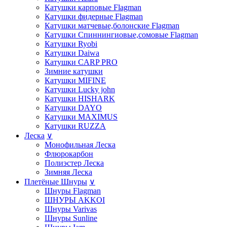
Катушки карповые Flagman
Катушки фидерные Flagman
Катушки матчевые,болонские Flagman
Катушки Спиннингиовые,сомовые Flagman
Катушки Ryobi
Катушки Daiwa
Катушки СARP PRO
Зимние катушки
Катушки MIFINE
Катушки Lucky john
Катушки HISHARK
Катушки DAYO
Катушки MAXIMUS
Катушки RUZZA
Леска
∨
Монофильная Леска
Флюрокарбон
Полиэстер Леска
Зимняя Леска
Плетёные Шнуры
∨
Шнуры Flagman
ШНУРЫ AKKOI
Шнуры Varivas
Шнуры Sunline