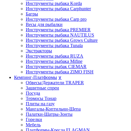
Инструменты рыбака Korda
Инструменты рыбака Carphunter
Багры
Инструменты рыбака Carp pro
Весы для рыбалки
Инструменты рыбака PREMIER
Инструменты рыбака NAUTILUS
Инструменты рыбака Grows Culture
Инструменты рыбака Tunala
Экстракторы
Инструменты рыбака RUZA
Инструменты рыбака Mifine
Инструменты рыбак CIEMAR
Инструменты рыбака ZIMO FISH
Кемпинг-Платформы
∨
Обвесы/Держатели TRAPER
Защитные спреи
Посуда
Термосы Тонар
Плиты на газу
Мангалы-Коптильни-Щепа
Палатки-Шатры-Зонты
Горелки
Мебель
Платформы-Кресла FLAGMAN