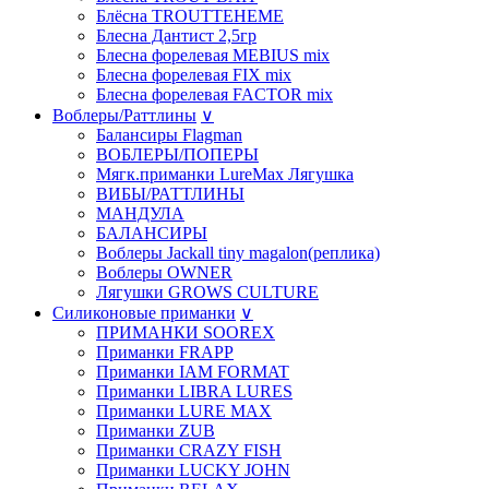
Блёсна TROUTTEHEME
Блесна Дантист 2,5гр
Блесна форелевая MEBIUS mix
Блесна форелевая FIX mix
Блесна форелевая FACTOR mix
Воблеры/Раттлины
∨
Балансиры Flagman
ВОБЛЕРЫ/ПОПЕРЫ
Мягк.приманки LureMax Лягушка
ВИБЫ/РАТТЛИНЫ
МАНДУЛА
БАЛАНСИРЫ
Воблеры Jackall tiny magalon(реплика)
Воблеры OWNER
Лягушки GROWS CULTURE
Силиконовые приманки
∨
ПРИМАНКИ SOOREX
Приманки FRAPP
Приманки IAM FORMAT
Приманки LIBRA LURES
Приманки LURE MAX
Приманки ZUB
Приманки CRAZY FISH
Приманки LUCKY JOHN