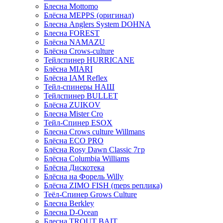
Блесна Mottomo
Блёсна MEPPS (оригинал)
Блесна Anglers System DOHNA
Блесна FOREST
Блёсна NAMAZU
Блёсна Crows-culture
Тейлспинер HURRICANE
Блёсна MIARI
Блёсна IAM Reflex
Тейл-спинеры НАШ
Тейлспинер BULLET
Блёсна ZUIKOV
Блесна Mister Cro
Тейл-Спинер ESOX
Блесна Crows culture Willmans
Блёсна ECO PRO
Блёсна Rosy Dawn Classic 7гр
Блёсна Columbia Williams
Блёсна Дискотека
Блёсна на Форель Willy
Блёсна ZIMO FISH (meps реплика)
Теёл-Спинер Grows Culture
Блесна Berkley
Блесна D-Ocean
Блесна TROUT BAIT