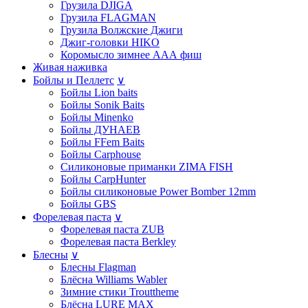
Грузила DJIGA
Грузила FLAGMAN
Грузила Волжские Джиги
Джиг-головки HIKO
Коромысло зимнее ААА фиш
Живая наживка
Бойлы и Пеллетс
∨
Бойлы Lion baits
Бойлы Sonik Baits
Бойлы Minenko
Бойлы ДУНАЕВ
Бойлы FFem Baits
Бойлы Carphouse
Силиконовые приманки ZIMA FISH
Бойлы CarpHunter
Бойлы силиконовые Power Bomber 12mm
Бойлы GBS
Форелевая паста
∨
Форелевая паста ZUB
Форелевая паста Berkley
Блесны
∨
Блесны Flagman
Блёсна Williams Wabler
Зимние стики Trouttheme
Блёсна LURE MAX