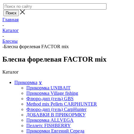
Главная
-
Каталог
-
Блесны
-
Блесна форелевая FACTOR mix
Блесна форелевая FACTOR mix
Каталог
Прикормка
∨
Прикормка UNIBAIT
Прикормка Village fishing
Флюро-дип (гель) GBS
Method mix Pellets CARPHUNTER
Флюро-дип (гель) CarpHunter
ДОБАВКИ В ПРИКОРМКУ
Прикормка ALLVEGA
Пеллетс FISHBERRY
Прикормки Евгений Середа