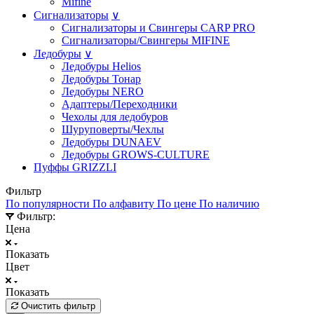
Mifine
Сигнализаторы
∨
Сигнализаторы и Свингеры CARP PRO
Сигнализаторы/Свингеры MIFINE
Ледобуры
∨
Ледобуры Helios
Ледобуры Тонар
Ледобуры NERO
Адаптеры/Переходники
Чехолы для ледобуров
Шуруповерты/Чехлы
Ледобуры DUNAEV
Ледобуры GROWS-CULTURE
Пуффы GRIZZLI
Фильтр
По популярности
По алфавиту
По цене
По наличию
Фильтр:
Цена
Показать
Цвет
Показать
Очистить фильтр