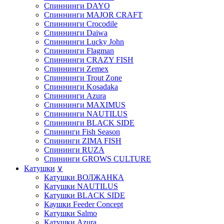
Спиннинги DAYO
Спиннинги MAJOR CRAFT
Спиннинги Crocodile
Спиннинги Daiwa
Спиннинги Lucky John
Спиннинги Flagman
Спиннинги CRAZY FISH
Спиннинги Zemex
Спиннинги Trout Zone
Спиннинги Kosadaka
Спиннинги Azura
Спиннинги MAXIMUS
Спиннинги NAUTILUS
Спиннинги BLACK SIDE
Спининги Fish Season
Спининги ZIMA FISH
Спининги RUZA
Спининги GROWS CULTURE
Катушки
∨
Катушки ВОЛЖАНКА
Катушки NAUTILUS
Катушки BLACK SIDE
Каушки Feeder Concept
Катушки Salmo
Катушки Azura