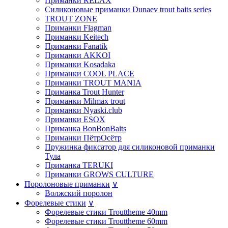
Приманки RELAX
Силиконовые приманки Dunaev trout baits series
TROUT ZONE
Приманки Flagman
Приманки Keitech
Приманки Fanatik
Приманки AKKOI
Приманки Kosadaka
Приманки COOL PLACE
Приманки TROUT MANIA
Приманка Trout Hunter
Приманки Milmax trout
Приманки Nyaski.club
Приманки ESOX
Приманка BonBonBaits
Приманки ПётрОсётр
Пружинка фиксатор для силиконовой приманки
Тула
Приманка TERUKI
Приманки GROWS CULTURE
Поролоновые приманки
∨
Волжский поролон
Форелевые стики
∨
Форелевые стики Trouttheme 40mm
Форелевые стики Trouttheme 60mm