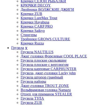
Крючки СЕЗОН РЫБАЛКИ
КРЮЧКИ DECOY
Двойники ВОЛЖСКИЕ ДЖИГИ
Крючки ZUB
Крючки LureMax Trout
Крючки Hayabusa
Крючки CARP PRO
Крючки Saikyo
Стингеры
Тройники GROWS CULTURE
Крючки Ruzza
Грузила
∨
Грузила NAUTILUS
Джиг головки Форелевые COOL PLACE
Грузила плоские скользящие
Грузила плоские с вертлюгом
Грузила карповые CARPHUNTER
Грузила, джиг-головки Lucky john
Грузила штопор гранёный
Грузила наборы
Джиг-головки TROUT ZONE
Вольфрамовая головка Namazu
Отцеп для приманок STEALER
Грузила ТУЛА
Грузила ZUB