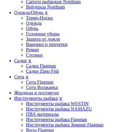
Сапоги рыбацкие Nordman
Вейдерсы Nordman
Одежда/Обувь
∨
Термо-Носки
Одежда
Обувь
Головные уборы
Защита от дождя
Варежки и перчатки
Ремни
Стельки
Садки
∨
Садки Flagman
Садки Zimo Fish
Сита
∨
Сита Flagman
Сито Волжанка
Жерлицы и поставухи
Инструменты рыбака
∨
Инструменты рыбака WESTIN
Инструменты рыбака NAMAZU
ПВА материалы
Инструменты рыбака Flagman
Инструменты рыбака Зимние Flagman
Весы Flagman