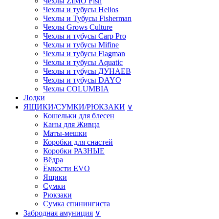
Чехлы ZIMO Fish
Чехлы и тубусы Helios
Чехлы и Тубусы Fisherman
Чехлы Grows Culture
Чехлы и тубусы Carp Pro
Чехлы и тубусы Mifine
Чехлы и тубусы Flagman
Чехлы и тубусы Aquatic
Чехлы и тубусы ДУНАЕВ
Чехлы и тубусы DAYO
Чехлы COLUMBIA
Лодки
ЯЩИКИ/СУМКИ/РЮКЗАКИ
∨
Кошельки для блесен
Каны для Живца
Маты-мешки
Коробки для снастей
Коробки РАЗНЫE
Вёдра
Ёмкости EVO
Ящики
Сумки
Рюкзаки
Сумка спинингиста
Забродная амуниция
∨