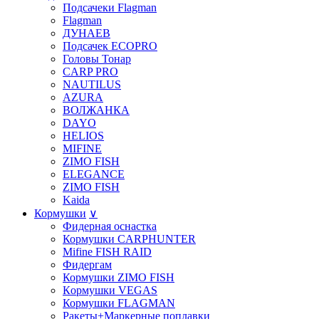
Подсачеки Flagman
Flagman
ДУНАЕВ
Подсачек ECOPRO
Головы Тонар
CARP PRO
NAUTILUS
AZURA
ВОЛЖАНКА
DAYO
HELIOS
MIFINE
ZIMO FISH
ELEGANCE
ZIMO FISH
Kaida
Кормушки
∨
Фидерная оснастка
Кормушки CARPHUNTER
Mifine FISH RAID
Фидергам
Кормушки ZIMO FISH
Кoрмушки VEGAS
Кормушки FLAGMAN
Ракеты+Маркерные поплавки