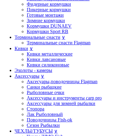
Фидерные кормушки
Пикерные кормушки
Готовые монтажи
Зимние кормушки
Кoрмушки DUNAEV
Кормушки Sport RB
Терминальные снасти
∨
Терминальные снасти Flagman
Кивки
∨
Кивки металлические
Кивки лавсановые
Кивки силиконовые
Эхолоты - камеры
Аксессуары
∨
Аксесуары,поводочницы Flagman
Санки рыбацкие
Рыболовные очки
Аксессуары и инструменты carp pro
Аксессуары для зимней рыбалки
Стопора
Лак Рыболовный
Поводочницы Fish-ok
Сезон Рыбылки
ЧЕХЛЫ/ТУБУСЫ
∨