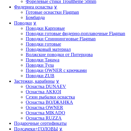
Форелевые стики Trouttheme 50mm
Фидернеа оснастка
∨
Готовые оснастки Flagman
Бомбарда
Поводки
∨
Поводки Карповые
Поводки готовые фидерно-поплавочные Flagman
Поводки Спиннингиовые Flagman
Поводки готовые
Поводковый материал
Волжские поводки от Питерцова
Поводки Tagawa
Поводки Тула
Поводки OWNER с крючками
Поводки ZUB
Застежки, карабины
∨
Оснастка DUNAEV
Оснастка AKKOI
Сезон рыбалки оснастка
Оснастка ВОЛЖАНКА
Оснастка OWNER
Оснастка MIKADO
Оснастка RUZZA
Подарочные сертификаты
Подсачеки+ГОЛОВЫ
∨