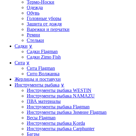
Термо-Носки
Одежда
Обувь
Головные уборы
Защита от дождя
Варежки и перчатки
Ремни
Стельки
Садки
∨
Садки Flagman
Садки Zimo Fish
Сита
∨
Сита Flagman
Сито Волжанка
Жерлицы и поставухи
Инструменты рыбака
∨
Инструменты рыбака WESTIN
Инструменты рыбака NAMAZU
ПВА материалы
Инструменты рыбака Flagman
Инструменты рыбака Зимние Flagman
Весы Flagman
Инструменты рыбака Korda
Инструменты рыбака Carphunter
Багры