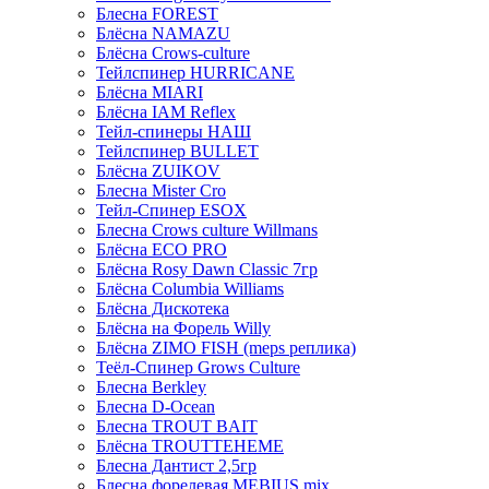
Блесна FOREST
Блёсна NAMAZU
Блёсна Crows-culture
Тейлспинер HURRICANE
Блёсна MIARI
Блёсна IAM Reflex
Тейл-спинеры НАШ
Тейлспинер BULLET
Блёсна ZUIKOV
Блесна Mister Cro
Тейл-Спинер ESOX
Блесна Crows culture Willmans
Блёсна ECO PRO
Блёсна Rosy Dawn Classic 7гр
Блёсна Columbia Williams
Блёсна Дискотека
Блёсна на Форель Willy
Блёсна ZIMO FISH (meps реплика)
Теёл-Спинер Grows Culture
Блесна Berkley
Блесна D-Ocean
Блесна TROUT BAIT
Блёсна TROUTTEHEME
Блесна Дантист 2,5гр
Блесна форелевая MEBIUS mix