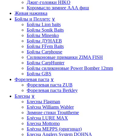
Джиг-головки HIKO
Коромысло зимнее ААА фиш
Живая наживка
Бойлы и Пеллетс
∨
Бойлы Lion baits
Бойлы Sonik Baits
Бойлы Minenko
Бойлы ДУНАЕВ
Бойлы FFem Baits
Бойлы Carphouse
Силиконовые приманки ZIMA FISH
Бойлы CarpHunter
Бойлы силиконовые Power Bomber 12mm
Бойлы GBS
Форелевая паста
∨
Форелевая паста ZUB
Форелевая паста Berkley
Блесны
∨
Блесны Flagman
Блёсна Williams Wabler
Зимние стики Trouttheme
Блёсна LURE MAX
Блесна Mottomo
Блёсна MEPPS (оригинал)
Блесна Anglers System DOHNA