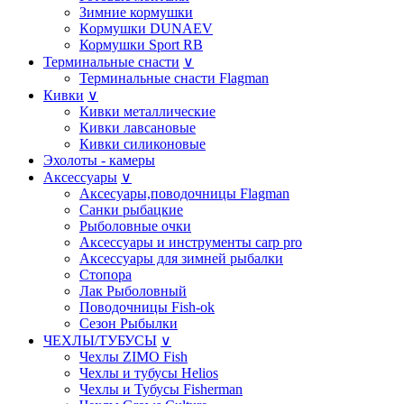
Зимние кормушки
Кoрмушки DUNAEV
Кормушки Sport RB
Терминальные снасти
∨
Терминальные снасти Flagman
Кивки
∨
Кивки металлические
Кивки лавсановые
Кивки силиконовые
Эхолоты - камеры
Аксессуары
∨
Аксесуары,поводочницы Flagman
Санки рыбацкие
Рыболовные очки
Аксессуары и инструменты carp pro
Аксессуары для зимней рыбалки
Стопора
Лак Рыболовный
Поводочницы Fish-ok
Сезон Рыбылки
ЧЕХЛЫ/ТУБУСЫ
∨
Чехлы ZIMO Fish
Чехлы и тубусы Helios
Чехлы и Тубусы Fisherman