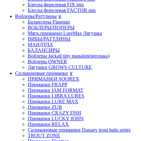
Блесна форелевая FIX mix
Блесна форелевая FACTOR mix
Воблеры/Раттлины
∨
Балансиры Flagman
ВОБЛЕРЫ/ПОПЕРЫ
Мягк.приманки LureMax Лягушка
ВИБЫ/РАТТЛИНЫ
МАНДУЛА
БАЛАНСИРЫ
Воблеры Jackall tiny magalon(реплика)
Воблеры OWNER
Лягушки GROWS CULTURE
Силиконовые приманки
∨
ПРИМАНКИ SOOREX
Приманки FRAPP
Приманки IAM FORMAT
Приманки LIBRA LURES
Приманки LURE MAX
Приманки ZUB
Приманки CRAZY FISH
Приманки LUCKY JOHN
Приманки RELAX
Силиконовые приманки Dunaev trout baits series
TROUT ZONE