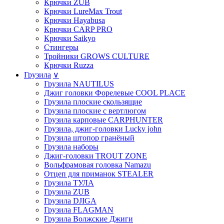
Крючки ZUB
Крючки LureMax Trout
Крючки Hayabusa
Крючки CARP PRO
Крючки Saikyo
Стингеры
Тройники GROWS CULTURE
Крючки Ruzza
Грузила
∨
Грузила NAUTILUS
Джиг головки Форелевые COOL PLACE
Грузила плоские скользящие
Грузила плоские с вертлюгом
Грузила карповые CARPHUNTER
Грузила, джиг-головки Lucky john
Грузила штопор гранёный
Грузила наборы
Джиг-головки TROUT ZONE
Вольфрамовая головка Namazu
Отцеп для приманок STEALER
Грузила ТУЛА
Грузила ZUB
Грузила DJIGA
Грузила FLAGMAN
Грузила Волжские Джиги