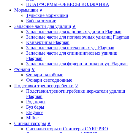
ПЛАТФОРМЫ+ОБВЕСЫ ВОЛЖАНКА
Мормышки
∨
Тульские мормышки
Блёсна зимние
Запасные части для удилищ
∨
Запасные части для карповых удилищ Flagman
Запасные части для поплавочных удилищ Flagman
Квивертипы Flagman
Запасные части для штекерных уд. Flagman
Запасные части для спиннингиовых удилищ
Flagman
Запасные части для фидерн. и пикерн.уд. Flagman
Фонари
∨
Фонари налобные
Фонари светодиодные
Подставки,треноги,гребенки
∨
Подставки,треноги,гребенки,держатели удилищ
Flagman
Род поды
Буз бары
Elegance
Mifine
Сигнализаторы
∨
Сигнализаторы и Свингеры CARP PRO