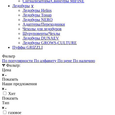
Сигнализаторы/Свингеры MIFINE
Ледобуры
∨
Ледобуры Helios
Ледобуры Тонар
Ледобуры NERO
Адаптеры/Переходники
Чехолы для ледобуров
Шуруповерты/Чехлы
Ледобуры DUNAEV
Ледобуры GROWS-CULTURE
Пуффы GRIZZLI
Фильтр
По популярности
По алфавиту
По цене
По наличию
Фильтр:
Цена
Показать
Наши предложения
Хит
Показать
Тип
газовое