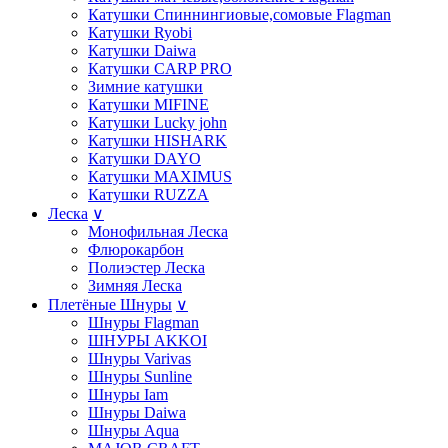
Катушки Спиннингиовые,сомовые Flagman
Катушки Ryobi
Катушки Daiwa
Катушки СARP PRO
Зимние катушки
Катушки MIFINE
Катушки Lucky john
Катушки HISHARK
Катушки DAYO
Катушки MAXIMUS
Катушки RUZZA
Леска
∨
Монофильная Леска
Флюрокарбон
Полиэстер Леска
Зимняя Леска
Плетёные Шнуры
∨
Шнуры Flagman
ШНУРЫ AKKOI
Шнуры Varivas
Шнуры Sunline
Шнуры Iam
Шнуры Daiwa
Шнуры Aqua