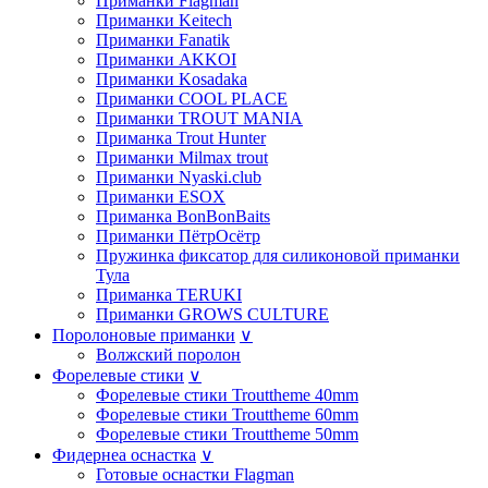
Приманки Flagman
Приманки Keitech
Приманки Fanatik
Приманки AKKOI
Приманки Kosadaka
Приманки COOL PLACE
Приманки TROUT MANIA
Приманка Trout Hunter
Приманки Milmax trout
Приманки Nyaski.club
Приманки ESOX
Приманка BonBonBaits
Приманки ПётрОсётр
Пружинка фиксатор для силиконовой приманки
Тула
Приманка TERUKI
Приманки GROWS CULTURE
Поролоновые приманки
∨
Волжский поролон
Форелевые стики
∨
Форелевые стики Trouttheme 40mm
Форелевые стики Trouttheme 60mm
Форелевые стики Trouttheme 50mm
Фидернеа оснастка
∨
Готовые оснастки Flagman