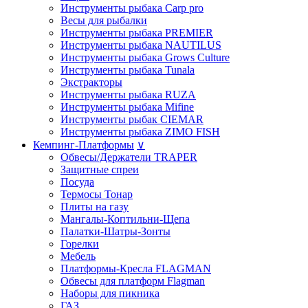
Инструменты рыбака Carp pro
Весы для рыбалки
Инструменты рыбака PREMIER
Инструменты рыбака NAUTILUS
Инструменты рыбака Grows Culture
Инструменты рыбака Tunala
Экстракторы
Инструменты рыбака RUZA
Инструменты рыбака Mifine
Инструменты рыбак CIEMAR
Инструменты рыбака ZIMO FISH
Кемпинг-Платформы
∨
Обвесы/Держатели TRAPER
Защитные спреи
Посуда
Термосы Тонар
Плиты на газу
Мангалы-Коптильни-Щепа
Палатки-Шатры-Зонты
Горелки
Мебель
Платформы-Кресла FLAGMAN
Обвесы для платформ Flagman
Наборы для пикника
ГАЗ