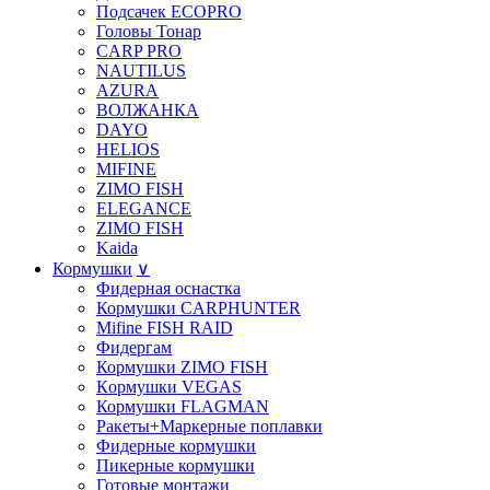
Подсачек ECOPRO
Головы Тонар
CARP PRO
NAUTILUS
AZURA
ВОЛЖАНКА
DAYO
HELIOS
MIFINE
ZIMO FISH
ELEGANCE
ZIMO FISH
Kaida
Кормушки
∨
Фидерная оснастка
Кормушки CARPHUNTER
Mifine FISH RAID
Фидергам
Кормушки ZIMO FISH
Кoрмушки VEGAS
Кормушки FLAGMAN
Ракеты+Маркерные поплавки
Фидерные кормушки
Пикерные кормушки
Готовые монтажи