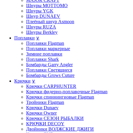
MAJOR CRAFT
Шнуры MOTTOMO
Шнуры YGK
Шнур DUNAEV
Плеёный шнур Asmoon
Шнуры RUZA
Шнуры Berkley
Поплавки
∨
Поплавки Flagman
Поплавки маркерные
Зимние поплавки
Поплавки Shark
Бомбарды Garry Angler
Поплавки Светящиеся
Бомбарды Grows Cuture
Крючки
∨
Крючки CARPHUNTER
Крючки фидерно-поплавочные Flagman
Крючки cпиннингиовые Flagman
Тройники Flagman
Крючки Dunaev
Крючки Owner
Крючки СЕЗОН РЫБАЛКИ
КРЮЧКИ DECOY
Двойники ВОЛЖСКИЕ ДЖИГИ