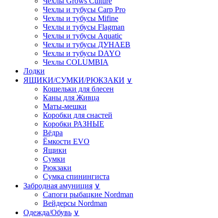
Чехлы Grows Culture
Чехлы и тубусы Carp Pro
Чехлы и тубусы Mifine
Чехлы и тубусы Flagman
Чехлы и тубусы Aquatic
Чехлы и тубусы ДУНАЕВ
Чехлы и тубусы DAYO
Чехлы COLUMBIA
Лодки
ЯЩИКИ/СУМКИ/РЮКЗАКИ
∨
Кошельки для блесен
Каны для Живца
Маты-мешки
Коробки для снастей
Коробки РАЗНЫE
Вёдра
Ёмкости EVO
Ящики
Сумки
Рюкзаки
Сумка спинингиста
Забродная амуниция
∨
Сапоги рыбацкие Nordman
Вейдерсы Nordman
Одежда/Обувь
∨