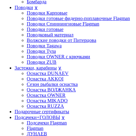
Бомбарда
Поводки
∨
Поводки Карповые
Поводки готовые фидерно-поплавочные Flagman
Поводки Спиннингиовые Flagman
Поводки готовые
Поводковый материал
Волжские поводки от Питерцова
Поводки Tagawa
Поводки Тула
Поводки OWNER с крючками
Поводки ZUB
Застежки, карабины
∨
Оснастка DUNAEV
Оснастка AKKOI
Сезон рыбалки оснастка
Оснастка ВОЛЖАНКА
Оснастка OWNER
Оснастка MIKADO
Оснастка RUZZA
Подарочные сертификаты
Подсачеки+ГОЛОВЫ
∨
Подсачеки Flagman
Flagman
ДУНАЕВ