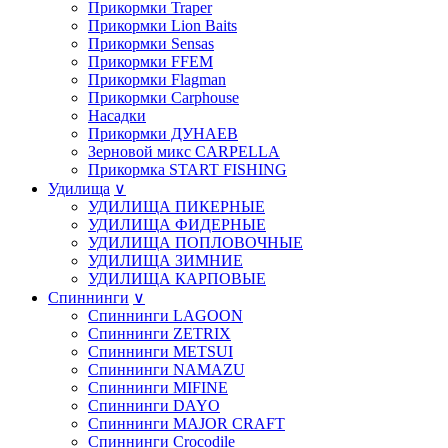
Прикормки Traper
Прикормки Lion Baits
Прикормки Sensas
Прикормки FFEM
Прикормки Flagman
Прикормки Carphouse
Насадки
Прикормки ДУНАЕВ
Зерновой микс CARPELLA
Прикормка START FISHING
Удилища
∨
УДИЛИЩА ПИКЕРНЫЕ
УДИЛИЩА ФИДЕРНЫЕ
УДИЛИЩА ПОПЛОВОЧНЫЕ
УДИЛИЩА ЗИМНИЕ
УДИЛИЩА КАРПОВЫЕ
Спиннинги
∨
Спиннинги LAGOON
Спиннинги ZETRIX
Спиннинги METSUI
Спиннинги NAMAZU
Спиннинги MIFINE
Спиннинги DAYO
Спиннинги MAJOR CRAFT
Спиннинги Crocodile