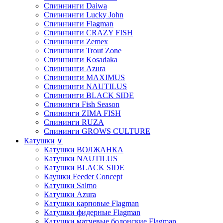
Спиннинги Daiwa
Спиннинги Lucky John
Спиннинги Flagman
Спиннинги CRAZY FISH
Спиннинги Zemex
Спиннинги Trout Zone
Спиннинги Kosadaka
Спиннинги Azura
Спиннинги MAXIMUS
Спиннинги NAUTILUS
Спиннинги BLACK SIDE
Спининги Fish Season
Спининги ZIMA FISH
Спининги RUZA
Спининги GROWS CULTURE
Катушки
∨
Катушки ВОЛЖАНКА
Катушки NAUTILUS
Катушки BLACK SIDE
Каушки Feeder Concept
Катушки Salmo
Катушки Azura
Катушки карповые Flagman
Катушки фидерные Flagman
Катушки матчевые,болонские Flagman