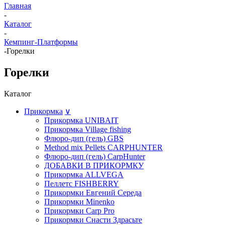
Главная
-
Каталог
-
Кемпинг-Платформы
-
Горелки
Горелки
Каталог
Прикормка
∨
Прикормка UNIBAIT
Прикормка Village fishing
Флюро-дип (гель) GBS
Method mix Pellets CARPHUNTER
Флюро-дип (гель) CarpHunter
ДОБАВКИ В ПРИКОРМКУ
Прикормка ALLVEGA
Пеллетс FISHBERRY
Прикормки Евгений Середа
Прикормки Minenko
Прикормки Carp Pro
Прикормки Снасти Здрасьте