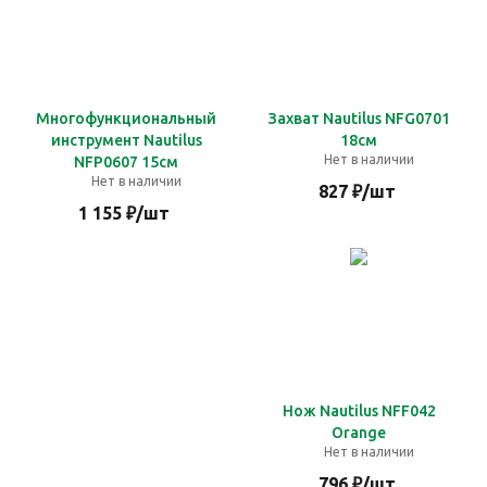
Многофункциональный
Захват Nautilus NFG0701
инструмент Nautilus
18см
Нет в наличии
NFP0607 15см
Нет в наличии
827
₽
/шт
1 155
₽
/шт
Нож Nautilus NFF042
Orange
Нет в наличии
796
₽
/шт