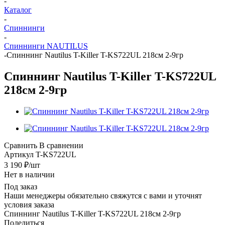
-
Каталог
-
Спиннинги
-
Спиннинги NAUTILUS
-
Спиннинг Nautilus T-Killer T-KS722UL 218см 2-9гр
Спиннинг Nautilus T-Killer T-KS722UL
218см 2-9гр
Сравнить
В сравнении
Артикул
T-KS722UL
3 190
₽
/шт
Нет в наличии
Под заказ
Наши менеджеры обязательно свяжутся с вами и уточнят
условия заказа
Спиннинг Nautilus T-Killer T-KS722UL 218см 2-9гр
Поделиться