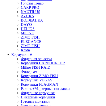
Головы Тонар
CARP PRO
NAUTILUS
AZURA
ВОЛЖАНКА
DAYO
HELIOS
MIFINE
ZIMO FISH
ELEGANCE
ZIMO FISH
Kaida
Кормушки
∨
Фидерная оснастка
Кормушки CARPHUNTER
Mifine FISH RAID
Фидергам
Кормушки ZIMO FISH
Кoрмушки VEGAS
Кормушки FLAGMAN
Ракеты+Маркерные поплавки
Фидерные кормушки
Пикерные кормушки
Готовые монтажи
Зимние кормушки