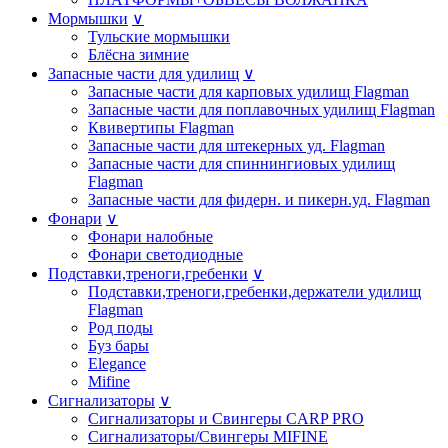
Мормышки
∨
Тульские мормышки
Блёсна зимние
Запасные части для удилищ
∨
Запасные части для карповых удилищ Flagman
Запасные части для поплавочных удилищ Flagman
Квивертипы Flagman
Запасные части для штекерных уд. Flagman
Запасные части для спиннингиовых удилищ
Flagman
Запасные части для фидерн. и пикерн.уд. Flagman
Фонари
∨
Фонари налобные
Фонари светодиодные
Подставки,треноги,гребенки
∨
Подставки,треноги,гребенки,держатели удилищ
Flagman
Род поды
Буз бары
Elegance
Mifine
Сигнализаторы
∨
Сигнализаторы и Свингеры CARP PRO
Сигнализаторы/Свингеры MIFINE