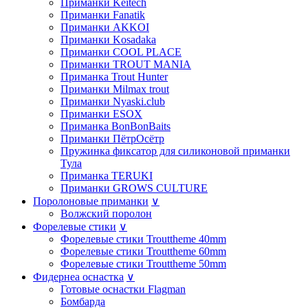
Приманки Keitech
Приманки Fanatik
Приманки AKKOI
Приманки Kosadaka
Приманки COOL PLACE
Приманки TROUT MANIA
Приманка Trout Hunter
Приманки Milmax trout
Приманки Nyaski.club
Приманки ESOX
Приманка BonBonBaits
Приманки ПётрОсётр
Пружинка фиксатор для силиконовой приманки
Тула
Приманка TERUKI
Приманки GROWS CULTURE
Поролоновые приманки
∨
Волжский поролон
Форелевые стики
∨
Форелевые стики Trouttheme 40mm
Форелевые стики Trouttheme 60mm
Форелевые стики Trouttheme 50mm
Фидернеа оснастка
∨
Готовые оснастки Flagman
Бомбарда