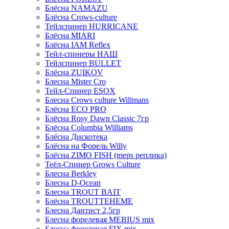
Блёсна NAMAZU
Блёсна Crows-culture
Тейлспинер HURRICANE
Блёсна MIARI
Блёсна IAM Reflex
Тейл-спинеры НАШ
Тейлспинер BULLET
Блёсна ZUIKOV
Блесна Mister Cro
Тейл-Спинер ESOX
Блесна Crows culture Willmans
Блёсна ECO PRO
Блёсна Rosy Dawn Classic 7гр
Блёсна Columbia Williams
Блёсна Дискотека
Блёсна на Форель Willy
Блёсна ZIMO FISH (meps реплика)
Теёл-Спинер Grows Culture
Блесна Berkley
Блесна D-Ocean
Блесна TROUT BAIT
Блёсна TROUTTEHEME
Блесна Дантист 2,5гр
Блесна форелевая MEBIUS mix
Блесна форелевая FIX mix