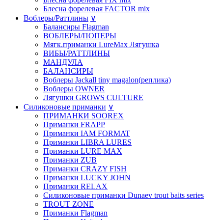
Блесна форелевая FACTOR mix
Воблеры/Раттлины
∨
Балансиры Flagman
ВОБЛЕРЫ/ПОПЕРЫ
Мягк.приманки LureMax Лягушка
ВИБЫ/РАТТЛИНЫ
МАНДУЛА
БАЛАНСИРЫ
Воблеры Jackall tiny magalon(реплика)
Воблеры OWNER
Лягушки GROWS CULTURE
Силиконовые приманки
∨
ПРИМАНКИ SOOREX
Приманки FRAPP
Приманки IAM FORMAT
Приманки LIBRA LURES
Приманки LURE MAX
Приманки ZUB
Приманки CRAZY FISH
Приманки LUCKY JOHN
Приманки RELAX
Силиконовые приманки Dunaev trout baits series
TROUT ZONE
Приманки Flagman