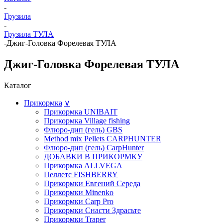
-
Грузила
-
Грузила ТУЛА
-
Джиг-Головка Форелевая ТУЛА
Джиг-Головка Форелевая ТУЛА
Каталог
Прикормка
∨
Прикормка UNIBAIT
Прикормка Village fishing
Флюро-дип (гель) GBS
Method mix Pellets CARPHUNTER
Флюро-дип (гель) CarpHunter
ДОБАВКИ В ПРИКОРМКУ
Прикормка ALLVEGA
Пеллетс FISHBERRY
Прикормки Евгений Середа
Прикормки Minenko
Прикормки Carp Pro
Прикормки Снасти Здрасьте
Прикормки Traper