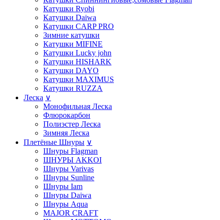
Катушки Ryobi
Катушки Daiwa
Катушки СARP PRO
Зимние катушки
Катушки MIFINE
Катушки Lucky john
Катушки HISHARK
Катушки DAYO
Катушки MAXIMUS
Катушки RUZZA
Леска
∨
Монофильная Леска
Флюрокарбон
Полиэстер Леска
Зимняя Леска
Плетёные Шнуры
∨
Шнуры Flagman
ШНУРЫ AKKOI
Шнуры Varivas
Шнуры Sunline
Шнуры Iam
Шнуры Daiwa
Шнуры Aqua
MAJOR CRAFT