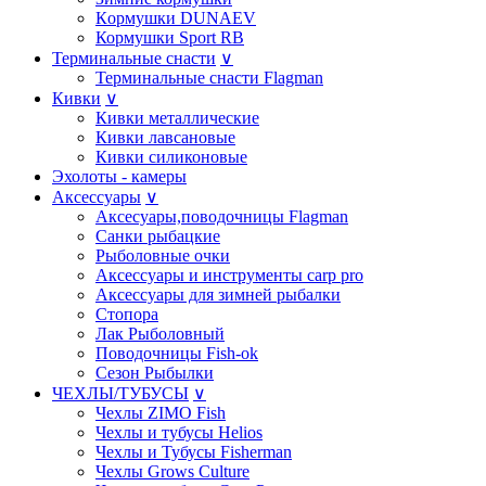
Кoрмушки DUNAEV
Кормушки Sport RB
Терминальные снасти
∨
Терминальные снасти Flagman
Кивки
∨
Кивки металлические
Кивки лавсановые
Кивки силиконовые
Эхолоты - камеры
Аксессуары
∨
Аксесуары,поводочницы Flagman
Санки рыбацкие
Рыболовные очки
Аксессуары и инструменты carp pro
Аксессуары для зимней рыбалки
Стопора
Лак Рыболовный
Поводочницы Fish-ok
Сезон Рыбылки
ЧЕХЛЫ/ТУБУСЫ
∨
Чехлы ZIMO Fish
Чехлы и тубусы Helios
Чехлы и Тубусы Fisherman
Чехлы Grows Culture