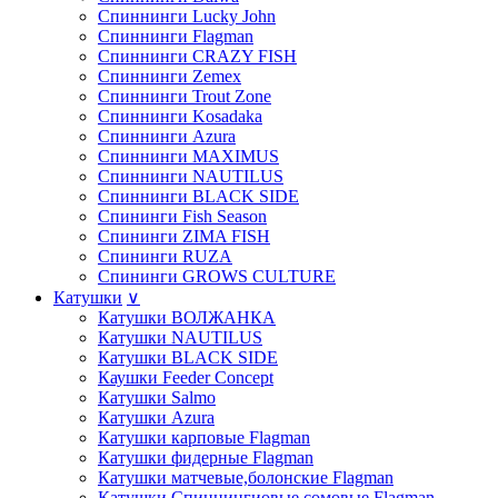
Спиннинги Lucky John
Спиннинги Flagman
Спиннинги CRAZY FISH
Спиннинги Zemex
Спиннинги Trout Zone
Спиннинги Kosadaka
Спиннинги Azura
Спиннинги MAXIMUS
Спиннинги NAUTILUS
Спиннинги BLACK SIDE
Спининги Fish Season
Спининги ZIMA FISH
Спининги RUZA
Спининги GROWS CULTURE
Катушки
∨
Катушки ВОЛЖАНКА
Катушки NAUTILUS
Катушки BLACK SIDE
Каушки Feeder Concept
Катушки Salmo
Катушки Azura
Катушки карповые Flagman
Катушки фидерные Flagman
Катушки матчевые,болонские Flagman
Катушки Спиннингиовые,сомовые Flagman