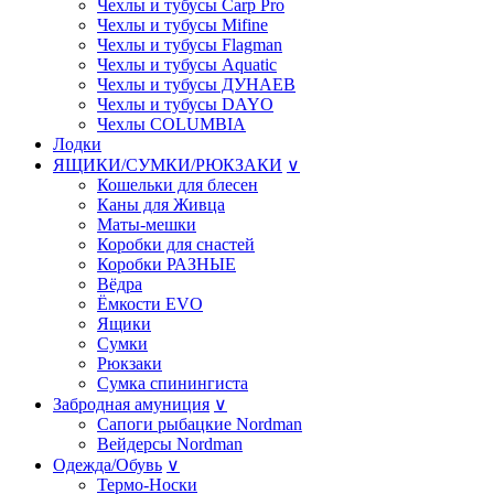
Чехлы и тубусы Carp Pro
Чехлы и тубусы Mifine
Чехлы и тубусы Flagman
Чехлы и тубусы Aquatic
Чехлы и тубусы ДУНАЕВ
Чехлы и тубусы DAYO
Чехлы COLUMBIA
Лодки
ЯЩИКИ/СУМКИ/РЮКЗАКИ
∨
Кошельки для блесен
Каны для Живца
Маты-мешки
Коробки для снастей
Коробки РАЗНЫE
Вёдра
Ёмкости EVO
Ящики
Сумки
Рюкзаки
Сумка спинингиста
Забродная амуниция
∨
Сапоги рыбацкие Nordman
Вейдерсы Nordman
Одежда/Обувь
∨
Термо-Носки