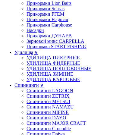
Прикормки Lion Baits
Прикормки Sensas
Прикормки FFEM
Прикормки Flagman
Прикормки Carphouse
Насадки
Прикормки ДУНАЕВ
Зерновой микс CARPELLA
Прикормка START FISHING
Удилища
∨
УДИЛИЩА ПИКЕРНЫЕ
УДИЛИЩА ФИДЕРНЫЕ
УДИЛИЩА ПОПЛОВОЧНЫЕ
УДИЛИЩА ЗИМНИЕ
УДИЛИЩА КАРПОВЫЕ
Спиннинги
∨
Спиннинги LAGOON
Спиннинги ZETRIX
Спиннинги METSUI
Спиннинги NAMAZU
Спиннинги MIFINE
Спиннинги DAYO
Спиннинги MAJOR CRAFT
Спиннинги Crocodile
Спиннинги Daiwa