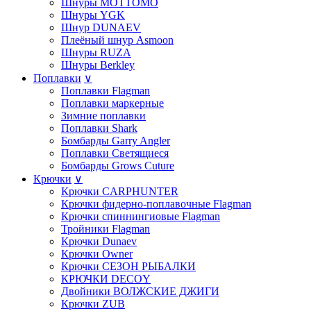
Шнуры MOTTOMO
Шнуры YGK
Шнур DUNAEV
Плеёный шнур Asmoon
Шнуры RUZA
Шнуры Berkley
Поплавки
∨
Поплавки Flagman
Поплавки маркерные
Зимние поплавки
Поплавки Shark
Бомбарды Garry Angler
Поплавки Светящиеся
Бомбарды Grows Cuture
Крючки
∨
Крючки CARPHUNTER
Крючки фидерно-поплавочные Flagman
Крючки cпиннингиовые Flagman
Тройники Flagman
Крючки Dunaev
Крючки Owner
Крючки СЕЗОН РЫБАЛКИ
КРЮЧКИ DECOY
Двойники ВОЛЖСКИЕ ДЖИГИ
Крючки ZUB