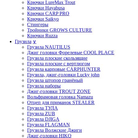
Крючки LureMax Trout
Крючки Hayabusa
Крючки CARP PRO
Крючки Saikyo
Стингеры
Тройники GROWS CULTURE
Крючки Ruzza
Грузила
∨
Грузила NAUTILUS
Джиг головки Форелевые COOL PLACE
Грузила плоские скользящие
Грузила плоские с вертлюгом
Грузила карповые CARPHUNTER
Грузила, джиг-головки Lucky john
Грузила штопор гранёный
Грузила наборы
Джиг-головки TROUT ZONE
Вольфрамовая головка Namazu
Отцеп для приманок STEALER
Грузила ТУЛА
Грузила ZUB
Грузила DJIGA
Грузила FLAGMAN
Грузила Волжские Джиги
Джиг-головки HIKO