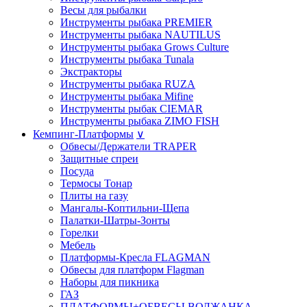
Весы для рыбалки
Инструменты рыбака PREMIER
Инструменты рыбака NAUTILUS
Инструменты рыбака Grows Culture
Инструменты рыбака Tunala
Экстракторы
Инструменты рыбака RUZA
Инструменты рыбака Mifine
Инструменты рыбак CIEMAR
Инструменты рыбака ZIMO FISH
Кемпинг-Платформы
∨
Обвесы/Держатели TRAPER
Защитные спреи
Посуда
Термосы Тонар
Плиты на газу
Мангалы-Коптильни-Щепа
Палатки-Шатры-Зонты
Горелки
Мебель
Платформы-Кресла FLAGMAN
Обвесы для платформ Flagman
Наборы для пикника
ГАЗ
ПЛАТФОРМЫ+ОБВЕСЫ ВОЛЖАНКА