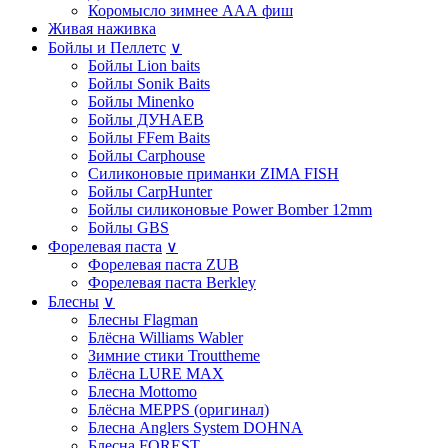
Коромысло зимнее ААА фиш
Живая наживка
Бойлы и Пеллетс
∨
Бойлы Lion baits
Бойлы Sonik Baits
Бойлы Minenko
Бойлы ДУНАЕВ
Бойлы FFem Baits
Бойлы Carphouse
Силиконовые приманки ZIMA FISH
Бойлы CarpHunter
Бойлы силиконовые Power Bomber 12mm
Бойлы GBS
Форелевая паста
∨
Форелевая паста ZUB
Форелевая паста Berkley
Блесны
∨
Блесны Flagman
Блёсна Williams Wabler
Зимние стики Trouttheme
Блёсна LURE MAX
Блесна Mottomo
Блёсна MEPPS (оригинал)
Блесна Anglers System DOHNA
Блесна FOREST