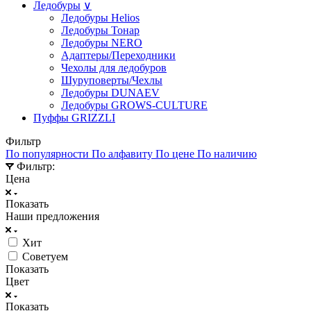
Ледобуры
∨
Ледобуры Helios
Ледобуры Тонар
Ледобуры NERO
Адаптеры/Переходники
Чехолы для ледобуров
Шуруповерты/Чехлы
Ледобуры DUNAEV
Ледобуры GROWS-CULTURE
Пуффы GRIZZLI
Фильтр
По популярности
По алфавиту
По цене
По наличию
Фильтр:
Цена
Показать
Наши предложения
Хит
Советуем
Показать
Цвет
Показать