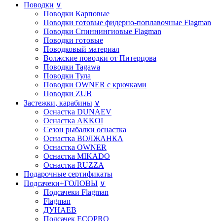
Поводки
∨
Поводки Карповые
Поводки готовые фидерно-поплавочные Flagman
Поводки Спиннингиовые Flagman
Поводки готовые
Поводковый материал
Волжские поводки от Питерцова
Поводки Tagawa
Поводки Тула
Поводки OWNER с крючками
Поводки ZUB
Застежки, карабины
∨
Оснастка DUNAEV
Оснастка AKKOI
Сезон рыбалки оснастка
Оснастка ВОЛЖАНКА
Оснастка OWNER
Оснастка MIKADO
Оснастка RUZZA
Подарочные сертификаты
Подсачеки+ГОЛОВЫ
∨
Подсачеки Flagman
Flagman
ДУНАЕВ
Подсачек ECOPRO