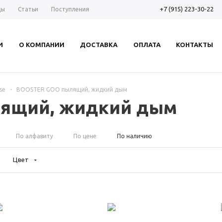
+7 (915) 223-30-22
ды
Статьи
Поступления
И
О КОМПАНИИ
ДОСТАВКА
ОПЛАТА
КОНТАКТЫ
se
-
BOOSTER GOO пылящий, жидкий дым
ящий, жидкий дым
По алфавиту
По цене
По наличию
Цвет