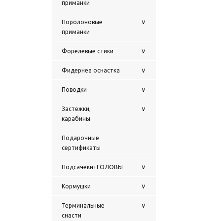
приманки
∨
Поролоновые
приманки
∨
Форелевые стики
∨
Фидернеа оснастка
∨
Поводки
∨
Застежки,
карабины
Подарочные
сертификаты
∨
Подсачеки+ГОЛОВЫ
∨
Кормушки
∨
Терминальные
снасти