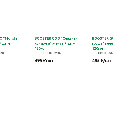
 "Monster
BOOSTER GOO "Сладкая
BOOSTER G
й дым
кукуруза" желтый дым
груша" зел
120мл
120мл
чии
Нет в наличии
Нет в нал
495
₽
/шт
495
₽
/шт